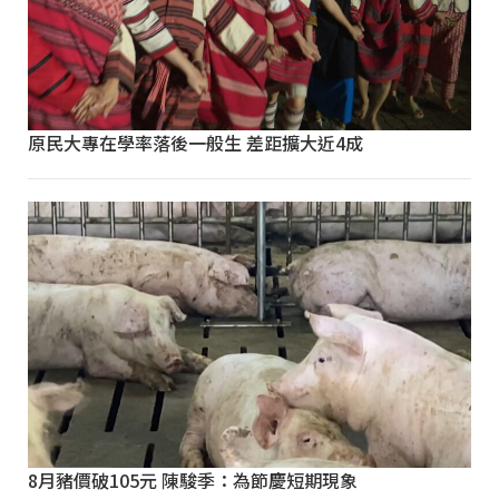
原民大專在學率落後一般生 差距擴大近4成
8月豬價破105元 陳駿季：為節慶短期現象