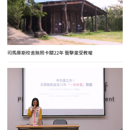
司馬庫斯校舍無照卡關22年 衝擊童受教權