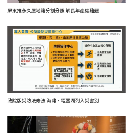
屏東推永久屋地籍分割分照 解長年產權難題
政院版災防法修法 海嘯、堰塞湖列入災害別