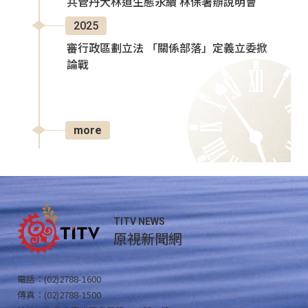
共管丹大林道生態永續 林保署辦說明會
2025
審行政區劃立法 「關係部落」定義立委掀
論戰
more
TITV NEWS
原視新聞網
電話：(02)2788-1600
傳真：(02)2788-1500