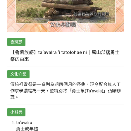
魯凱族
【魯凱族語】ta‘avalra ‘i tatolohae ni｜萬山部落勇士
祭的由來
文化介紹
傳統祖靈祭是一系列為期四個月的祭典，現今配合族人工
作求學濃縮為一天，並特別將「勇士祭(Ta‘avala)」凸顯辦
理。
小辭典
ta‘avalra
勇士成年禮