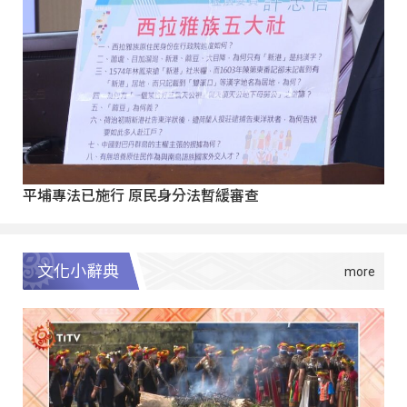
平埔專法已施行 原民身分法暫緩審查
文化小辭典