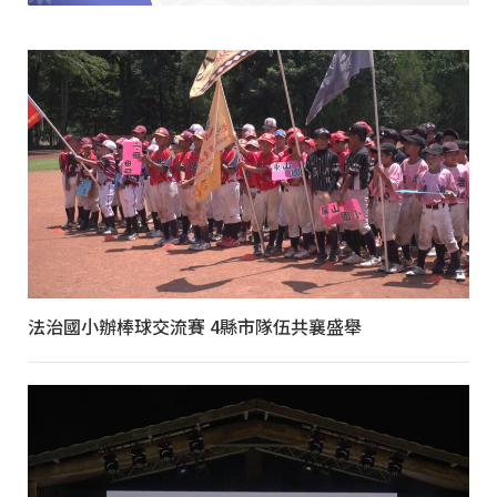
法治國小辦棒球交流賽 4縣市隊伍共襄盛舉