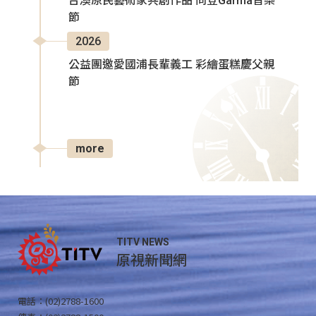
台澳原民藝術家共創作品 同登Garma音樂
節
2026
公益團邀愛國浦長輩義工 彩繪蛋糕慶父親
節
more
TITV NEWS
原視新聞網
電話：(02)2788-1600