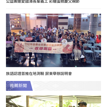
公益團邀愛國浦長輩義工 彩繪蛋糕慶父親節
族語認證首推在地測驗 屏東舉辦說明會
推薦新聞