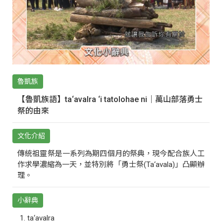
魯凱族
【魯凱族語】ta‘avalra ‘i tatolohae ni｜萬山部落勇士
祭的由來
文化介紹
傳統祖靈祭是一系列為期四個月的祭典，現今配合族人工
作求學濃縮為一天，並特別將「勇士祭(Ta‘avala)」凸顯辦
理。
小辭典
ta‘avalra