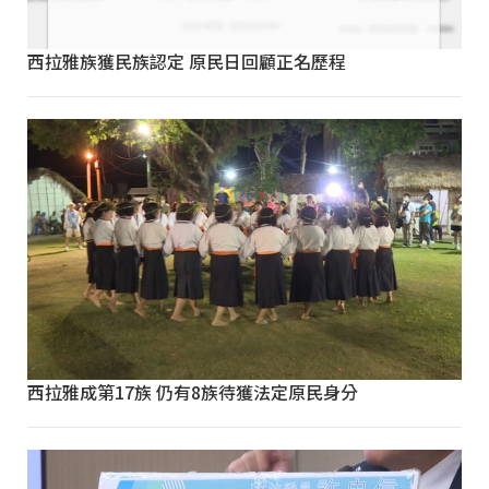
西拉雅族獲民族認定 原民日回顧正名歷程
西拉雅成第17族 仍有8族待獲法定原民身分