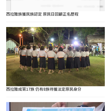
西拉雅族獲民族認定 原民日回顧正名歷程
西拉雅成第17族 仍有8族待獲法定原民身分