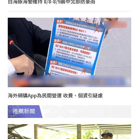
白海豚海警維持 8/8-8/9晨中北部防豪雨
海外網購App為民間營運 收費、個資引疑慮
推薦新聞