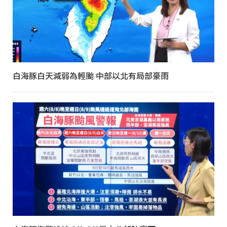
白海豚白天減弱為輕颱 中部以北有局部豪雨