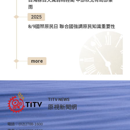
白海豚白天減弱為輕颱 中部以北有局部豪
雨
2025
8/9國際原民日 聯合國強調原民知識重要性
more
TITV NEWS
原視新聞網
電話：(02)2788-1600