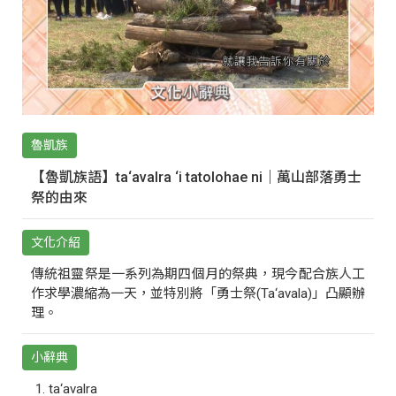
魯凱族
【魯凱族語】ta‘avalra ‘i tatolohae ni｜萬山部落勇士
祭的由來
文化介紹
傳統祖靈祭是一系列為期四個月的祭典，現今配合族人工
作求學濃縮為一天，並特別將「勇士祭(Ta‘avala)」凸顯辦
理。
小辭典
ta‘avalra