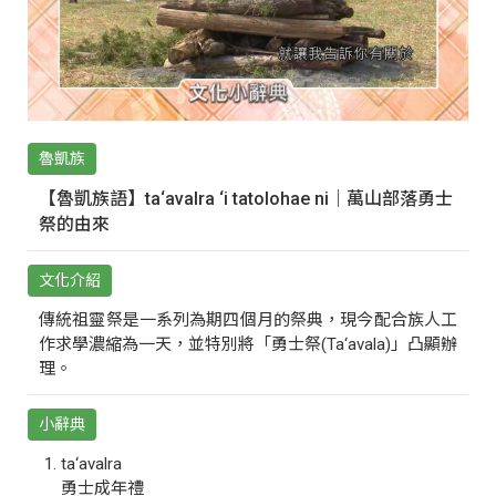
魯凱族
【魯凱族語】ta‘avalra ‘i tatolohae ni｜萬山部落勇士
祭的由來
文化介紹
傳統祖靈祭是一系列為期四個月的祭典，現今配合族人工
作求學濃縮為一天，並特別將「勇士祭(Ta‘avala)」凸顯辦
理。
小辭典
ta‘avalra
勇士成年禮