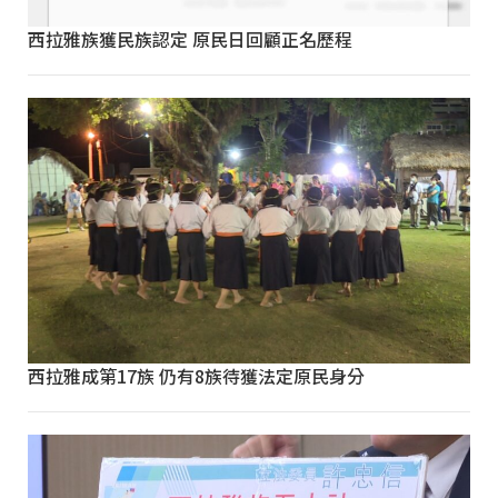
西拉雅族獲民族認定 原民日回顧正名歷程
西拉雅成第17族 仍有8族待獲法定原民身分