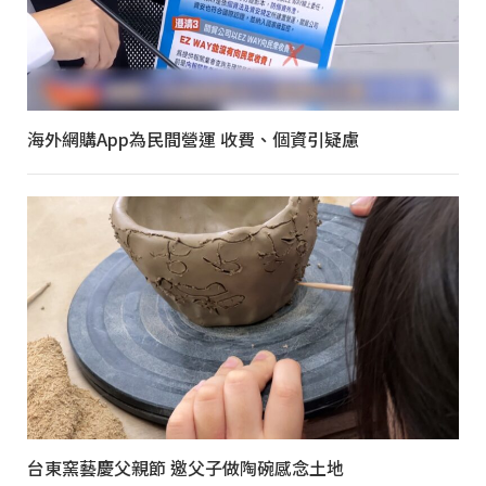
海外網購App為民間營運 收費、個資引疑慮
台東窯藝慶父親節 邀父子做陶碗感念土地