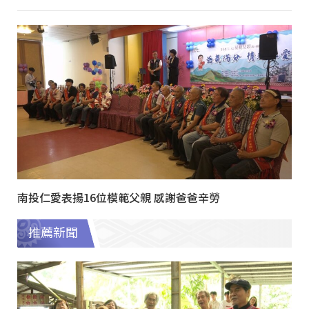
南投仁愛表揚16位模範父親 感謝爸爸辛勞
推薦新聞