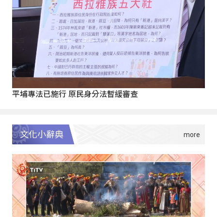
平埔專法已施行 原民身分法暫緩審查
文化小辭典