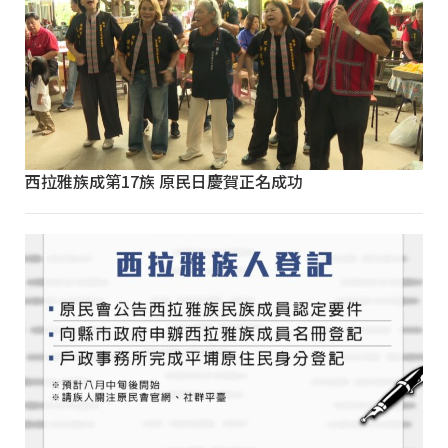
西拉雅族成第17族 原民日慶賀正名成功