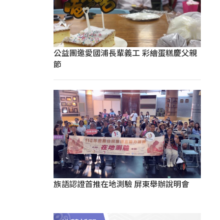
公益團邀愛國浦長輩義工 彩繪蛋糕慶父親
節
族語認證首推在地測驗 屏東舉辦說明會