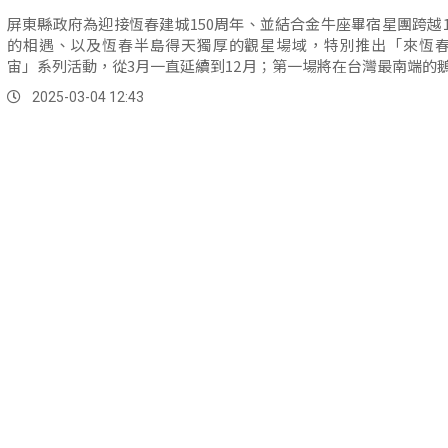
屏東縣政府為迎接恆春建城150周年、並結合金牛座畢宿星團跨越1
的相遇、以及恆春半島得天獨厚的觀星場域，特別推出「來恆
宙」系列活動，從3月一直延續到12月；第一場將在台灣最南端的
塔，邀請國內外遊客一起來屏東追星。
2025-03-04 12:43