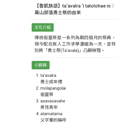
【魯凱族語】ta‘avalra ‘i tatolohae ni｜
萬山部落勇士祭的由來
文化介紹
傳統祖靈祭是一系列為期四個月的祭典，
現今配合族人工作求學濃縮為一天，並特
別將「勇士祭(Ta‘avala)」凸顯辦理。
小辭典
ta‘avalra
勇士成年禮
molapangolai
祖靈祭
asavasavahe
男性青年
atamatama
父字輩的稱呼