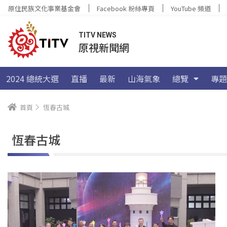
原住民族文化事業基金會
Facebook 粉絲專頁
YouTube 頻道
TITV NEWS
原視新聞網
2024 總統大選
直播
最新
山海氣象
總覽
專題
首頁
恆春古城
恆春古城