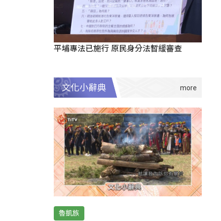
平埔專法已施行 原民身分法暫緩審查
文化小辭典
魯凱族