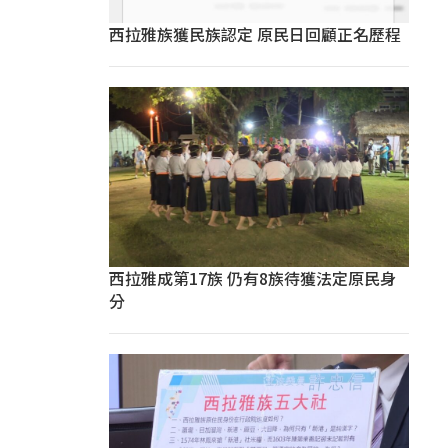
西拉雅族獲民族認定 原民日回顧正名歷程
西拉雅成第17族 仍有8族待獲法定原民身
分