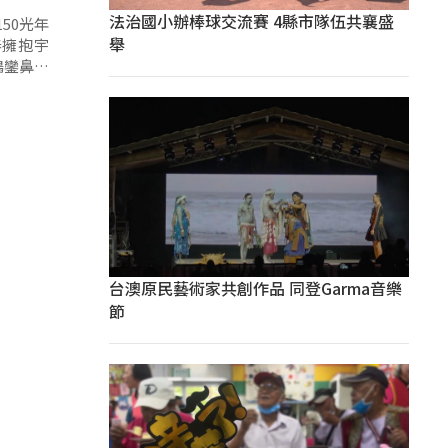
法治國小辦棒球交流賽 4縣市隊伍共襄盛
50光年
舉
春擁抱宇
鵝鑾鼻燈
台澳原民藝術家共創作品 同登Garma音樂
節