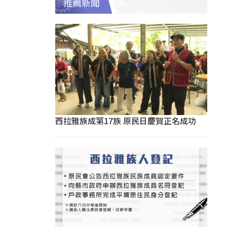
推薦新聞
西拉雅族成第17族 原民日慶賀正名成功