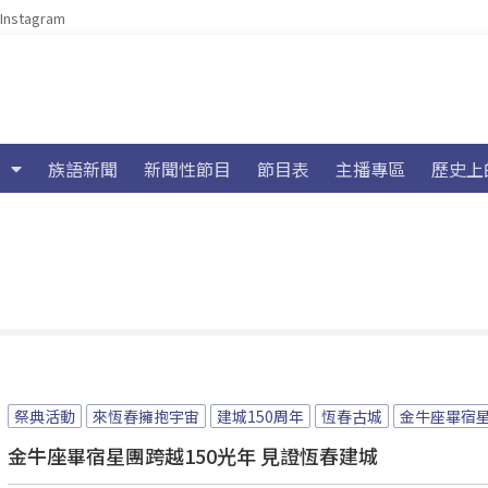
Instagram
族語新聞
新聞性節目
節目表
主播專區
歷史上
祭典活動
來恆春擁抱宇宙
建城150周年
恆春古城
金牛座畢宿
金牛座畢宿星團跨越150光年 見證恆春建城