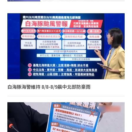
白海豚海警維持 8/8-8/9晨中北部防豪雨