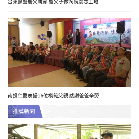
台東窯藝慶父親節 邀父子做陶碗感念土地
南投仁愛表揚16位模範父親 感謝爸爸辛勞
推薦新聞