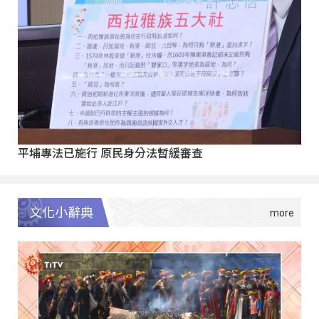
平埔專法已施行 原民身分法暫緩審查
文化小辭典