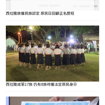
西拉雅族獲民族認定 原民日回顧正名歷程
西拉雅成第17族 仍有8族待獲法定原民身分