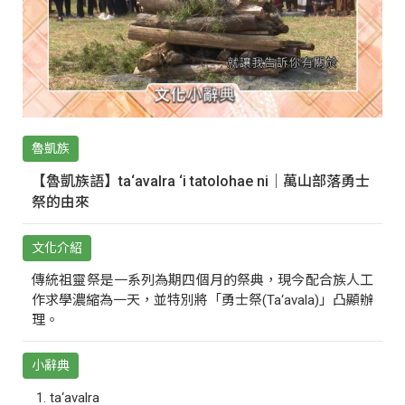
魯凱族
【魯凱族語】ta‘avalra ‘i tatolohae ni｜萬山部落勇士
祭的由來
文化介紹
傳統祖靈祭是一系列為期四個月的祭典，現今配合族人工
作求學濃縮為一天，並特別將「勇士祭(Ta‘avala)」凸顯辦
理。
小辭典
ta‘avalra