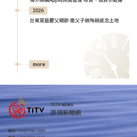
海外網購App為民間營運 收費、個資引疑慮
2026
台東窯藝慶父親節 邀父子做陶碗感念土地
more
TITV NEWS
原視新聞網
電話：(02)2788-1600