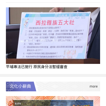
平埔專法已施行 原民身分法暫緩審查
文化小辭典