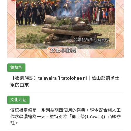
魯凱族
【魯凱族語】ta‘avalra ‘i tatolohae ni｜萬山部落勇士
祭的由來
文化介紹
傳統祖靈祭是一系列為期四個月的祭典，現今配合族人工
作求學濃縮為一天，並特別將「勇士祭(Ta‘avala)」凸顯辦
理。