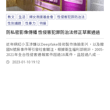
教文
生活
婦女救援基金會
性侵害犯罪防治法
性別議題
性暴力
特展
防私密影像傳播 性侵害犯罪防治法修正草案通過
近年網紅小玉涉嫌以Deepfake技術製作換臉影片，以及韓
國N號房事件等引發社會關注，根據衛生福利部統計，2005-
2021年全台性侵害通報案件超過18萬件，且超過八成是女
性，性暴力是基於性別歧視而產生的侵害行為，可能發生在
2023-01-10 19:12
各個公私領域、實體與虛擬世界，阿嬤館－和平與女性人權
館就在近期辦理「復援你的心」特展，從被害人視角，帶領
大眾更了解性暴力受害者的感受和需求，太魯閣族人林沈中
就曾因經歷過慰安婦受暴過往，遭丈夫堅持離婚。