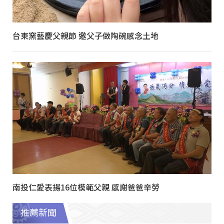
台東窯藝慶父親節 邀父子做陶碗感念土地
南投仁愛表揚16位模範父親 感謝爸爸辛勞
推薦新聞