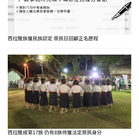
西拉雅族獲民族認定 原民日回顧正名歷程
西拉雅成第17族 仍有8族待獲法定原民身分