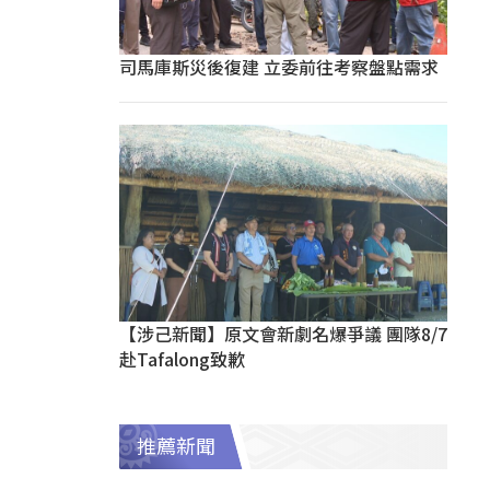
司馬庫斯災後復建 立委前往考察盤點需求
【涉己新聞】原文會新劇名爆爭議 團隊8/7
赴Tafalong致歉
推薦新聞