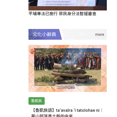
平埔專法已施行 原民身分法暫緩審查
文化小辭典
魯凱族
【魯凱族語】ta‘avalra ‘i tatolohae ni｜
萬山部落勇士祭的由來