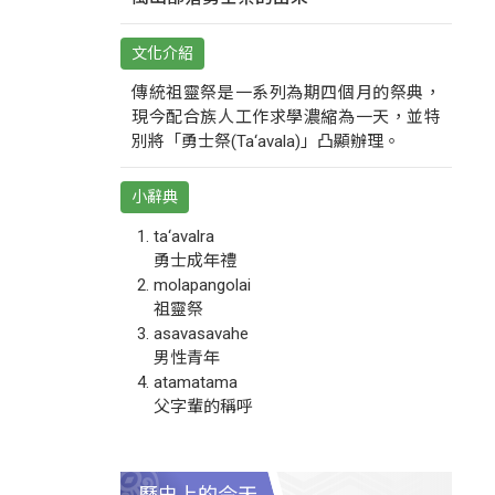
文化介紹
傳統祖靈祭是一系列為期四個月的祭典，
現今配合族人工作求學濃縮為一天，並特
別將「勇士祭(Ta‘avala)」凸顯辦理。
小辭典
ta‘avalra
勇士成年禮
molapangolai
祖靈祭
asavasavahe
男性青年
atamatama
父字輩的稱呼
歷史上的今天