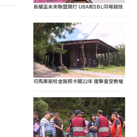
長耀盃未來聯盟開打 UBA和SBL同場競技
司馬庫斯校舍無照卡關22年 衝擊童受教權