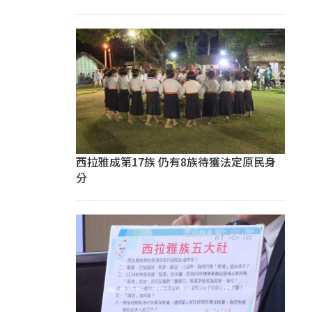
西拉雅成第17族 仍有8族待獲法定原民身
分