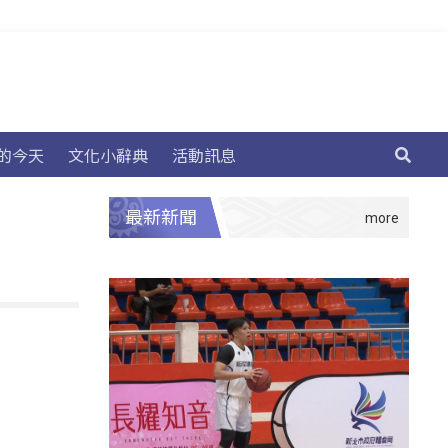
的今天
文化小辭典
活動訊息
最新新聞