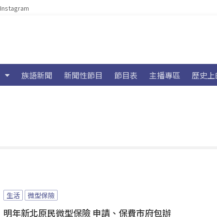
Instagram
族語新聞
新聞性節目
節目表
主播專區
歷史上
生活
微型保險
明年新北原民微型保險 申請、保費市府包辦