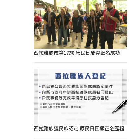
西拉雅族成第17族 原民日慶賀正名成功
西拉雅族獲民族認定 原民日回顧正名歷程