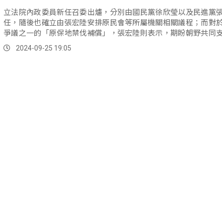
立法院內政委員新任召委出爐，分別由國民黨徐欣瑩以及民進黨
任，隨後也確立由張宏陸安排原民會等所屬機關相關議程；而對
爭議之一的「原保地禁伐補償」，張宏陸則表示，期盼朝野共同
相關預算。
2024-09-25 19:05