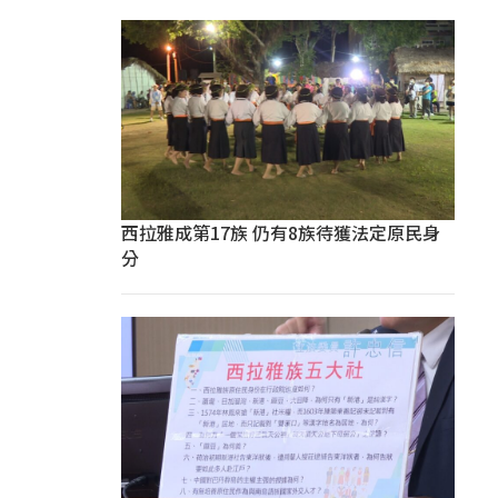
西拉雅成第17族 仍有8族待獲法定原民身
分