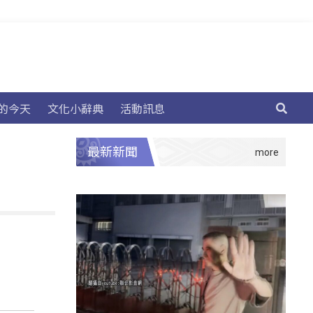
的今天
文化小辭典
活動訊息
最新新聞