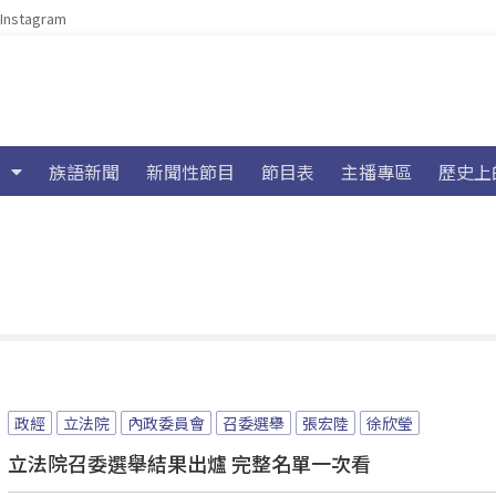
Instagram
族語新聞
新聞性節目
節目表
主播專區
歷史上
政經
立法院
內政委員會
召委選舉
張宏陸
徐欣瑩
立法院召委選舉結果出爐 完整名單一次看