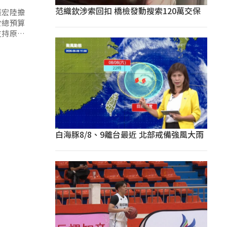
范織欽涉索回扣 橋檢發動搜索120萬交保
張宏陸擔
於總預算
支持原民
白海豚8/8、9離台最近 北部戒備強風大雨