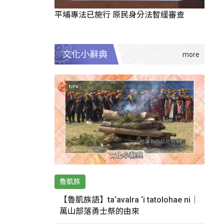
平埔專法已施行 原民身分法暫緩審查
文化小辭典
魯凱族
【魯凱族語】ta‘avalra ‘i tatolohae ni｜
萬山部落勇士祭的由來