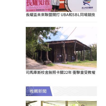
長耀盃未來聯盟開打 UBA和SBL同場競技
司馬庫斯校舍無照卡關22年 衝擊童受教權
推薦新聞