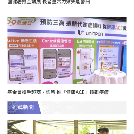
國健署推互動展 長者量六力揪失能警訊
基金會攜手超商、診所 推「健康ACE」遠離疾病
推薦新聞