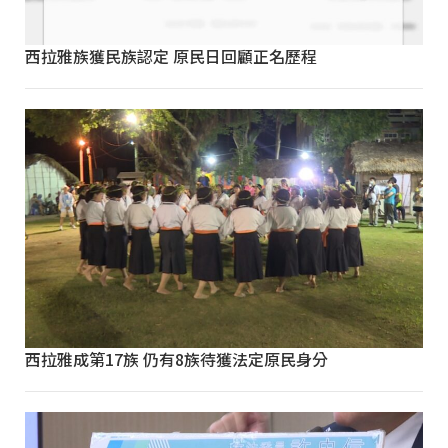
西拉雅族獲民族認定 原民日回顧正名歷程
西拉雅成第17族 仍有8族待獲法定原民身分