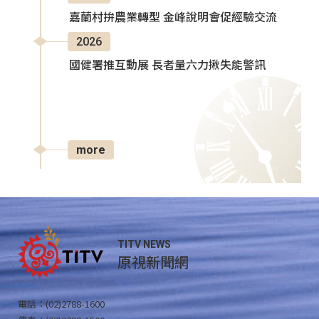
嘉蘭村拚農業轉型 金峰說明會促經驗交流
2026
國健署推互動展 長者量六力揪失能警訊
more
TITV NEWS
原視新聞網
電話：(02)2788-1600