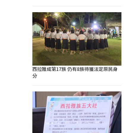
西拉雅成第17族 仍有8族待獲法定原民身
分