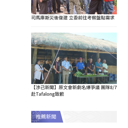
司馬庫斯災後復建 立委前往考察盤點需求
【涉己新聞】原文會新劇名爆爭議 團隊8/7
赴Tafalong致歉
推薦新聞