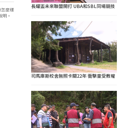
長耀盃未來聯盟開打 UBA和SBL同場競技
勢怎麼樣
說明。
司馬庫斯校舍無照卡關22年 衝擊童受教權