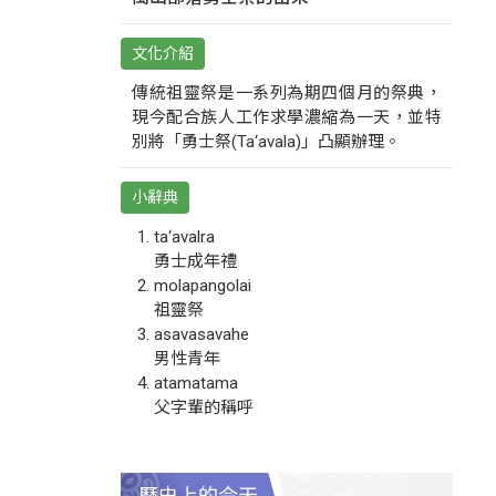
文化介紹
傳統祖靈祭是一系列為期四個月的祭典，
現今配合族人工作求學濃縮為一天，並特
別將「勇士祭(Ta‘avala)」凸顯辦理。
小辭典
ta‘avalra
勇士成年禮
molapangolai
祖靈祭
asavasavahe
男性青年
atamatama
父字輩的稱呼
歷史上的今天