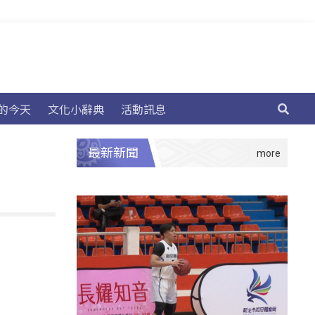
的今天
文化小辭典
活動訊息
最新新聞