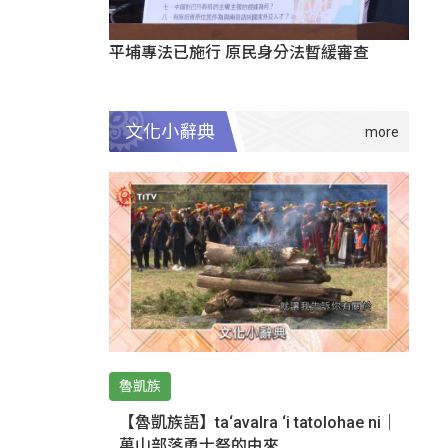
平埔專法已施行 原民身分法暫緩審查
文化小辭典
魯凱族
【魯凱族語】ta‘avalra ‘i tatolohae ni｜
萬山部落勇士祭的由來