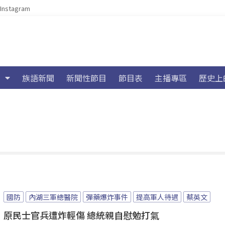
Instagram
族語新聞
新聞性節目
節目表
主播專區
歷史上
國防
內湖三軍總醫院
彈藥爆炸事件
提高軍人待遇
蔡英文
原民士官兵遭炸輕傷 總統親自慰勉打氣