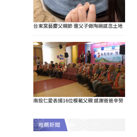
台東窯藝慶父親節 邀父子做陶碗感念土地
南投仁愛表揚16位模範父親 感謝爸爸辛勞
推薦新聞