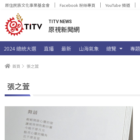
原住民族文化事業基金會
Facebook 粉絲專頁
YouTube 頻道
TITV NEWS
原視新聞網
2024 總統大選
直播
最新
山海氣象
總覽
專題
首頁
張之萓
張之萓