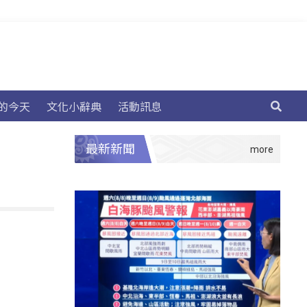
的今天
文化小辭典
活動訊息
最新新聞