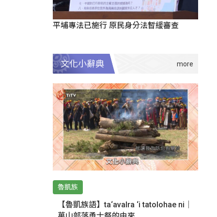
平埔專法已施行 原民身分法暫緩審查
文化小辭典
魯凱族
【魯凱族語】ta‘avalra ‘i tatolohae ni｜
萬山部落勇士祭的由來