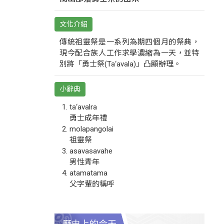
文化介紹
傳統祖靈祭是一系列為期四個月的祭典，
現今配合族人工作求學濃縮為一天，並特
別將「勇士祭(Ta‘avala)」凸顯辦理。
小辭典
ta‘avalra
勇士成年禮
molapangolai
祖靈祭
asavasavahe
男性青年
atamatama
父字輩的稱呼
歷史上的今天