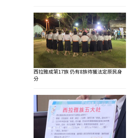
西拉雅成第17族 仍有8族待獲法定原民身
分