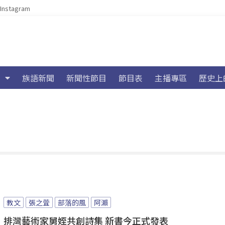
Instagram
族語新聞
新聞性節目
節目表
主播專區
歷史上
教文
張之萓
部落的風
阿瀨
排灣藝術家舅姪共創詩集 新書今正式發表