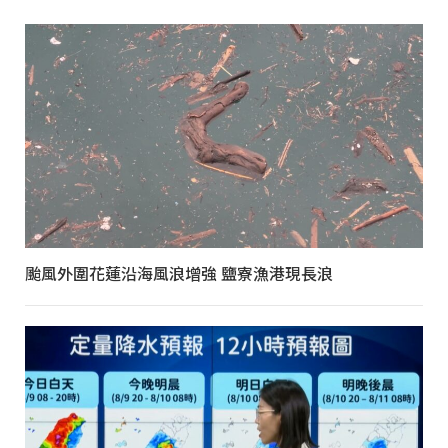
颱風外圍花蓮沿海風浪增強 鹽寮漁港現長浪