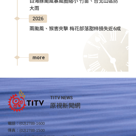
白海豚颱風暴風圈縮小 竹苗、台北山區防
大雨
2026
兩颱風、猴害夾擊 梅花部落甜柿損失近6成
more
TITV NEWS
原視新聞網
電話：(02)2788-1600
傳真：(02)2788-1500