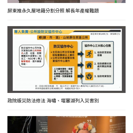
屏東推永久屋地籍分割分照 解長年產權難題
政院版災防法修法 海嘯、堰塞湖列入災害別