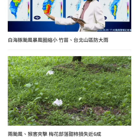
白海豚颱風暴風圈縮小 竹苗、台北山區防大雨
兩颱風、猴害夾擊 梅花部落甜柿損失近6成