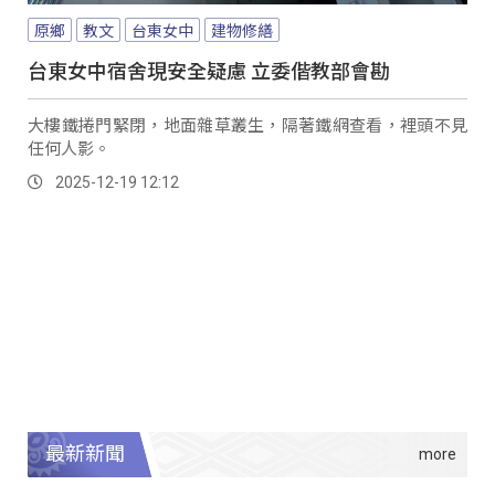
原鄉
教文
台東女中
建物修繕
台東女中宿舍現安全疑慮 立委偕教部會勘
大樓鐵捲門緊閉，地面雜草叢生，隔著鐵網查看，裡頭不見
任何人影。
2025-12-19 12:12
最新新聞