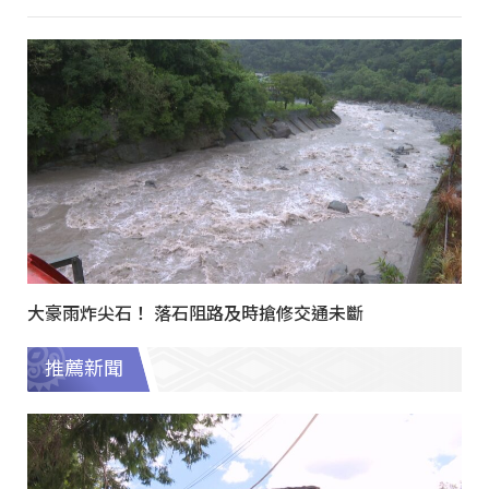
大豪雨炸尖石！ 落石阻路及時搶修交通未斷
推薦新聞