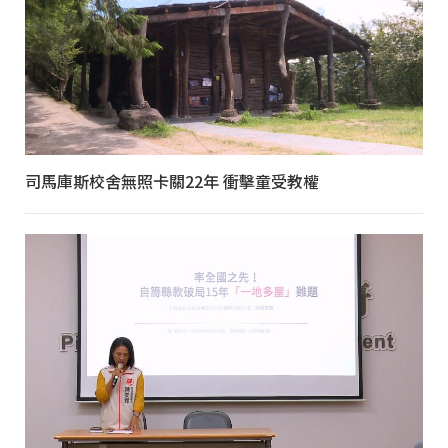
司馬庫斯校舍無照卡關22年 衝擊童受教權