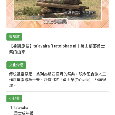
魯凱族
【魯凱族語】ta‘avalra ‘i tatolohae ni｜萬山部落勇士
祭的由來
文化介紹
傳統祖靈祭是一系列為期四個月的祭典，現今配合族人工
作求學濃縮為一天，並特別將「勇士祭(Ta‘avala)」凸顯辦
理。
小辭典
ta‘avalra
勇士成年禮