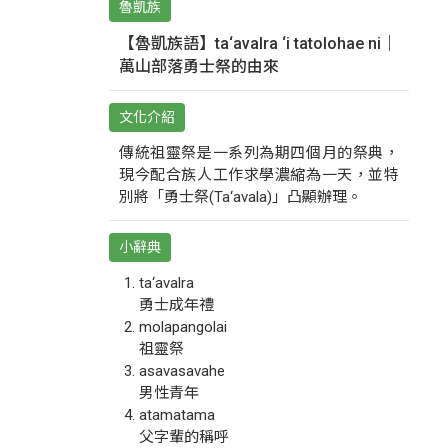
魯凱族
【魯凱族語】ta‘avalra ‘i tatolohae ni｜
萬山部落勇士祭的由來
文化介紹
傳統祖靈祭是一系列為期四個月的祭典，
現今配合族人工作求學濃縮為一天，並特
別將「勇士祭(Ta‘avala)」凸顯辦理。
小辭典
ta‘avalra
勇士成年禮
molapangolai
祖靈祭
asavasavahe
男性青年
atamatama
父字輩的稱呼