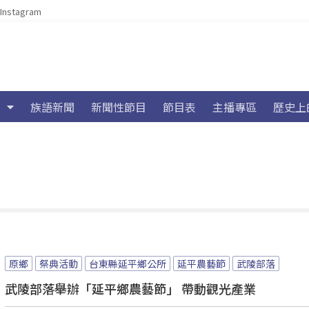
Instagram
族語新聞
新聞性節目
節目表
主播專區
歷史上
原鄉
祭典活動
台東縣延平鄉公所
延平農藝節
武陵部落
武陵部落舉辦「延平鄉農藝節」 帶動觀光產業