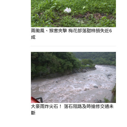
兩颱風、猴害夾擊 梅花部落甜柿損失近6
成
大豪雨炸尖石！ 落石阻路及時搶修交通未
斷