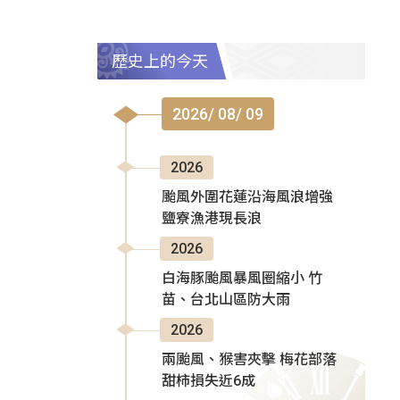
歷史上的今天
2026/ 08/ 09
2026
颱風外圍花蓮沿海風浪增強
鹽寮漁港現長浪
2026
白海豚颱風暴風圈縮小 竹
苗、台北山區防大雨
2026
兩颱風、猴害夾擊 梅花部落
甜柿損失近6成