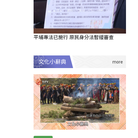
平埔專法已施行 原民身分法暫緩審查
文化小辭典