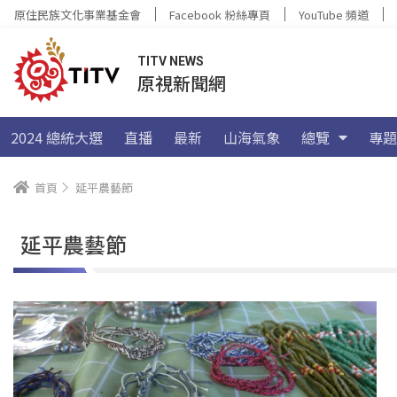
原住民族文化事業基金會
Facebook 粉絲專頁
YouTube 頻道
TITV NEWS
原視新聞網
2024 總統大選
直播
最新
山海氣象
總覽
專題
首頁
延平農藝節
延平農藝節