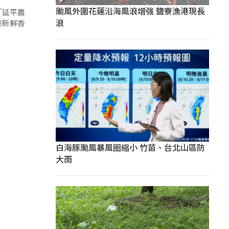
颱風外圍花蓮沿海風浪增強 鹽寮漁港現長
「延平農
浪
最新鮮香
白海豚颱風暴風圈縮小 竹苗、台北山區防
大雨