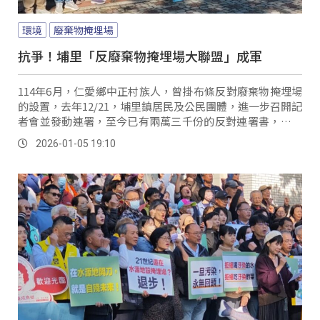
環境
廢棄物掩埋場
抗爭！埔里「反廢棄物掩埋場大聯盟」成軍
114年6月，仁愛鄉中正村族人，曾掛布條反對廢棄物掩埋場
的設置，去年12/21，埔里鎮居民及公民團體，進一步召開記
者會並發動連署，至今已有兩萬三千份的反對連署書，為了
進一步凝聚共識，集結成更大力量，地方人士跟公民團體化
2026-01-05 19:10
零為整，進一步成立反對埔里設置廢棄物掩埋場大聯盟。