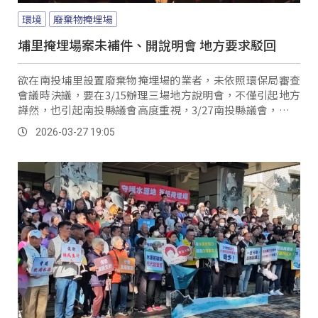
環境
廢棄物掩埋場
埔里掩埋場案未補件、開說明會 地方要求駁回
欲在南投埔里設置廢棄物掩埋場的業者，未依照環保局審查
會議時決議，要在3/15辦理三場地方說明會，不僅引起地方
譁然，也引起南投縣議會高度重視，3/27南投縣議會，就主
動召集地方縣議員舉辦記者會，要求環保局依法依規駁回業
2026-03-27 19:05
者申請。