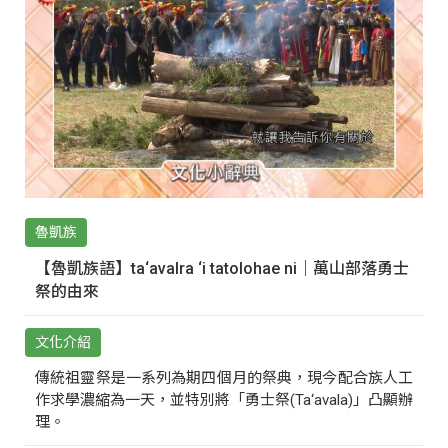
魯凱族
【魯凱族語】ta‘avalra ‘i tatolohae ni｜萬山部落勇士
祭的由來
文化介紹
傳統祖靈祭是一系列為期四個月的祭典，現今配合族人工
作求學濃縮為一天，並特別將「勇士祭(Ta‘avala)」凸顯辦
理。