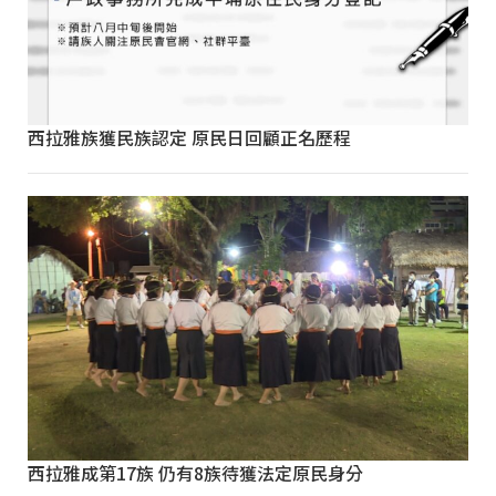
西拉雅族獲民族認定 原民日回顧正名歷程
西拉雅成第17族 仍有8族待獲法定原民身分