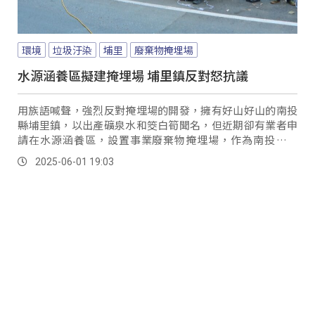
環境
垃圾汙染
埔里
廢棄物掩埋場
水源涵養區擬建掩埋場 埔里鎮反對怒抗議
用族語喊聲，強烈反對掩埋場的開發，擁有好山好山的南投
縣埔里鎮，以出產礦泉水和筊白筍聞名，但近期卻有業者申
請在水源涵養區，設置事業廢棄物掩埋場，作為南投縣議
員，同時也是反對埔里興建廢棄物掩埋場自救會長的蘇昱誠
2025-06-01 19:03
表示，業者早在去年3月就送案申請，若通過，埔里所有的好
山水將不復存在。