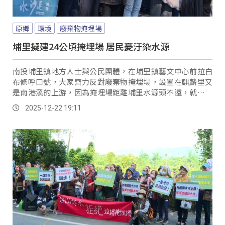
原鄉
環境
廢棄物掩埋場
埔里擬建24公頃掩埋場 居民憂汙染水源
南投埔里鎮地方人士與公民團體，在埔里鎮藝文中心前拉白
布條呼口號，大家齊力反對廢棄物掩埋場，設置在麒麟里又
是南港溪的上游，因為掩埋場距離埔里水源頭不遠，就怕萬
一有狀況，整個水源恐遭受汙染。
2025-12-22 19:11