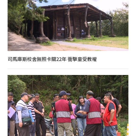
司馬庫斯校舍無照卡關22年 衝擊童受教權