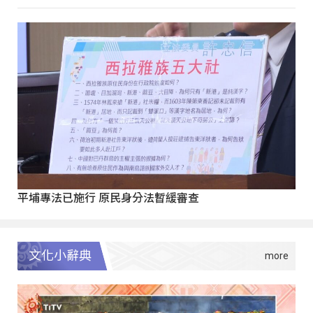
平埔專法已施行 原民身分法暫緩審查
文化小辭典