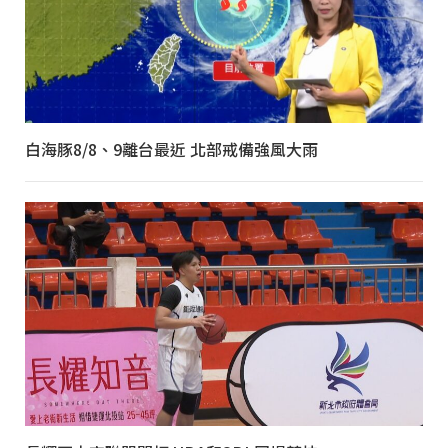
白海豚8/8、9離台最近 北部戒備強風大雨