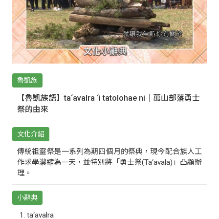
魯凱族
【魯凱族語】ta‘avalra ‘i tatolohae ni｜萬山部落勇士
祭的由來
文化介紹
傳統祖靈祭是一系列為期四個月的祭典，現今配合族人工
作求學濃縮為一天，並特別將「勇士祭(Ta‘avala)」凸顯辦
理。
小辭典
ta‘avalra