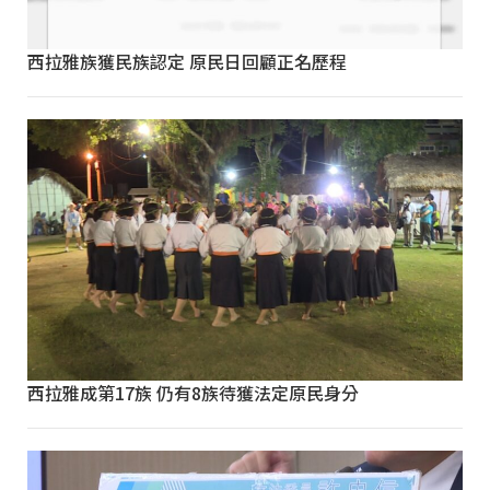
西拉雅族獲民族認定 原民日回顧正名歷程
西拉雅成第17族 仍有8族待獲法定原民身分