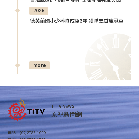
白海豚8/8、9離台最近 北部戒備強風大雨
2025
德芙蘭國小少棒隊成軍3年 獲隊史首座冠軍
more
TITV NEWS
原視新聞網
電話：(02)2788-1600