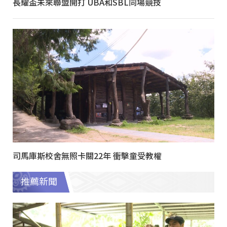
長耀盃未來聯盟開打 UBA和SBL同場競技
司馬庫斯校舍無照卡關22年 衝擊童受教權
推薦新聞