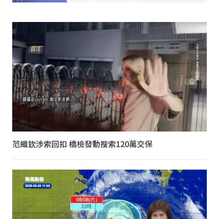
范織欽涉索回扣 橋檢發動搜索120萬交保