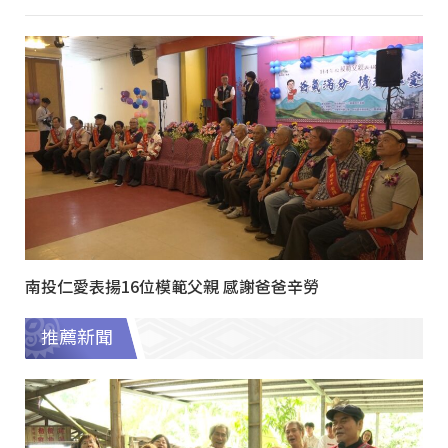
南投仁愛表揚16位模範父親 感謝爸爸辛勞
推薦新聞