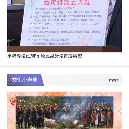
平埔專法已施行 原民身分法暫緩審查
文化小辭典