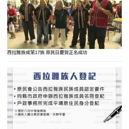
西拉雅族成第17族 原民日慶賀正名成功