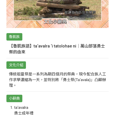
魯凱族
【魯凱族語】ta‘avalra ‘i tatolohae ni｜萬山部落勇士
祭的由來
文化介紹
傳統祖靈祭是一系列為期四個月的祭典，現今配合族人工
作求學濃縮為一天，並特別將「勇士祭(Ta‘avala)」凸顯辦
理。
小辭典
ta‘avalra
勇士成年禮