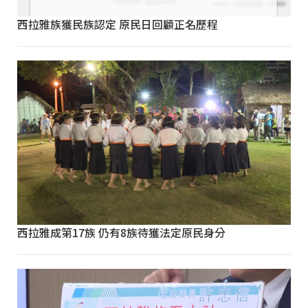
西拉雅族獲民族認定 原民日回顧正名歷程
西拉雅成第17族 仍有8族待獲法定原民身分