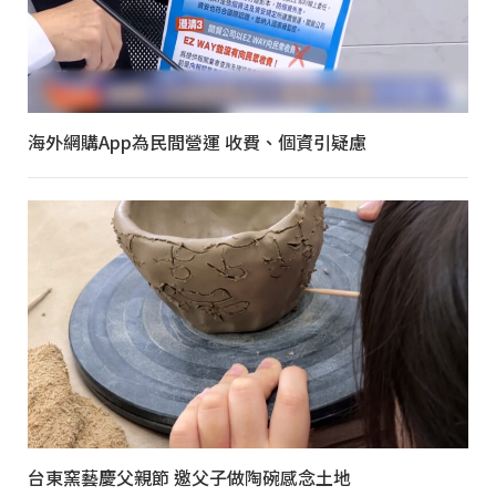
海外網購App為民間營運 收費、個資引疑慮
台東窯藝慶父親節 邀父子做陶碗感念土地