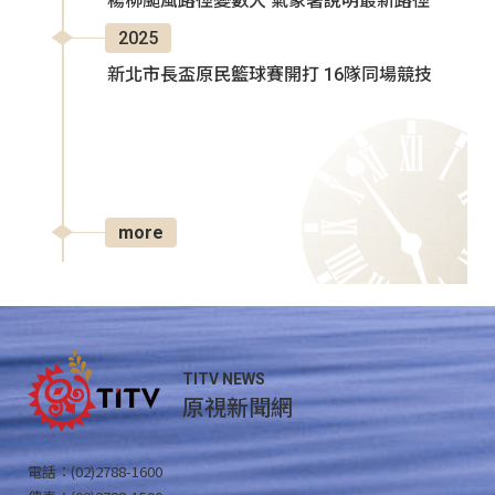
楊柳颱風路徑變數大 氣象署說明最新路徑
2025
新北市長盃原民籃球賽開打 16隊同場競技
more
TITV NEWS
原視新聞網
電話：(02)2788-1600