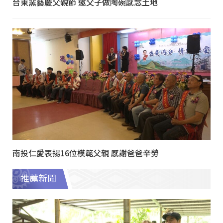
台東窯藝慶父親節 邀父子做陶碗感念土地
南投仁愛表揚16位模範父親 感謝爸爸辛勞
推薦新聞