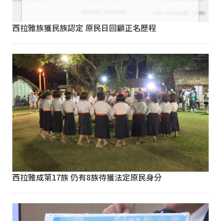
西拉雅族獲民族認定 原民日回顧正名歷程
西拉雅成第17族 仍有8族待獲法定原民身分