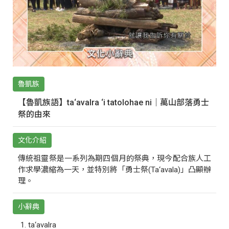
魯凱族
【魯凱族語】ta‘avalra ‘i tatolohae ni｜萬山部落勇士
祭的由來
文化介紹
傳統祖靈祭是一系列為期四個月的祭典，現今配合族人工
作求學濃縮為一天，並特別將「勇士祭(Ta‘avala)」凸顯辦
理。
小辭典
ta‘avalra