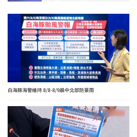
白海豚海警維持 8/8-8/9晨中北部防豪雨