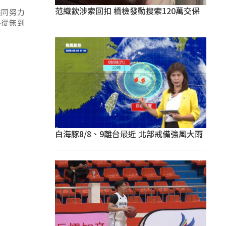
范織欽涉索回扣 橋檢發動搜索120萬交保
共同努力
書從無到
白海豚8/8、9離台最近 北部戒備強風大雨