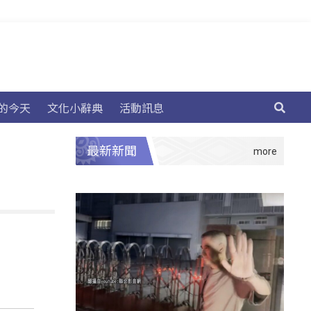
的今天
文化小辭典
活動訊息
最新新聞