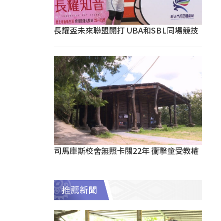
長耀盃未來聯盟開打 UBA和SBL同場競技
司馬庫斯校舍無照卡關22年 衝擊童受教權
推薦新聞