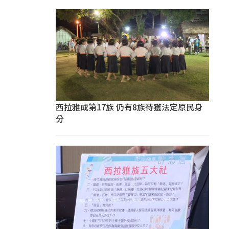
西拉雅成第17族 仍有8族待獲法定原民身
分