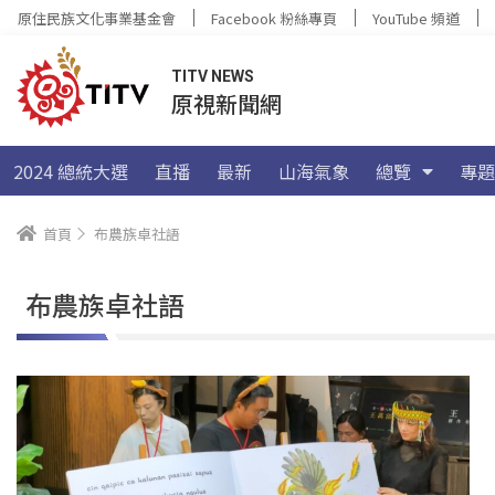
原住民族文化事業基金會
Facebook 粉絲專頁
YouTube 頻道
TITV NEWS
原視新聞網
2024 總統大選
直播
最新
山海氣象
總覽
專題
首頁
布農族卓社語
布農族卓社語