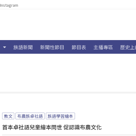
Instagram
族語新聞
新聞性節目
節目表
主播專區
歷史上
教文
布農族卓社語
族語學習繪本
首本卓社語兒童繪本問世 促認識布農文化