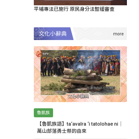
平埔專法已施行 原民身分法暫緩審查
文化小辭典
魯凱族
【魯凱族語】ta‘avalra ‘i tatolohae ni｜
萬山部落勇士祭的由來