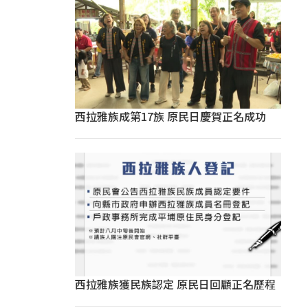
西拉雅族成第17族 原民日慶賀正名成功
西拉雅族獲民族認定 原民日回顧正名歷程