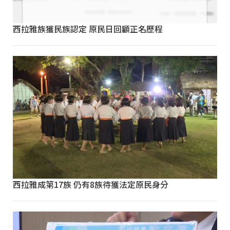
西拉雅族獲民族認定 原民日回顧正名歷程
西拉雅成第17族 仍有8族待獲法定原民身分