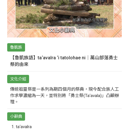
魯凱族
【魯凱族語】ta‘avalra ‘i tatolohae ni｜萬山部落勇士
祭的由來
文化介紹
傳統祖靈祭是一系列為期四個月的祭典，現今配合族人工
作求學濃縮為一天，並特別將「勇士祭(Ta‘avala)」凸顯辦
理。
小辭典
ta‘avalra