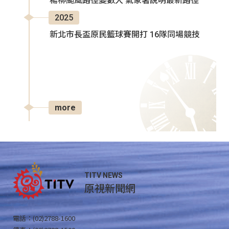
楊柳颱風路徑變數大 氣象署說明最新路徑
2025
新北市長盃原民籃球賽開打 16隊同場競技
more
TITV NEWS
原視新聞網
電話：(02)2788-1600