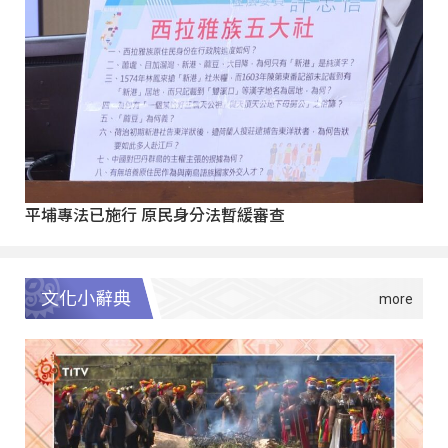
平埔專法已施行 原民身分法暫緩審查
文化小辭典