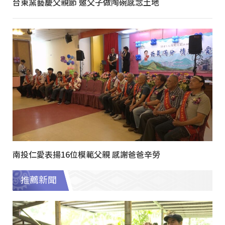
台東窯藝慶父親節 邀父子做陶碗感念土地
南投仁愛表揚16位模範父親 感謝爸爸辛勞
推薦新聞