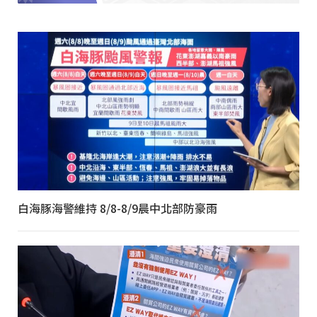
白海豚海警維持 8/8-8/9晨中北部防豪雨