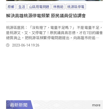
原鄉
生活
山區用電問題
林務局
桃源區停電
解決高雄桃源停電頻繁 原民議員促協調會
桃源區居民：「沒有燈了，電量不足嗎？」 不是電量不足，
是桃源又、又、又停電了！原民議員高忠德，才在7日的議會
總質詢上，把桃源區頻繁停電問題提出，向高雄市府追討解
方，結果在一周後，13日又再度發生停電事件，讓議員氣得
2023-06-14 19:26
在隔天召開協調會，要台電等相關單位正視問題，並直呼若
停電發生在都會區，市府被質疑的聲浪就不會這麼小。
最新新聞