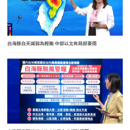
白海豚白天減弱為輕颱 中部以北有局部豪雨