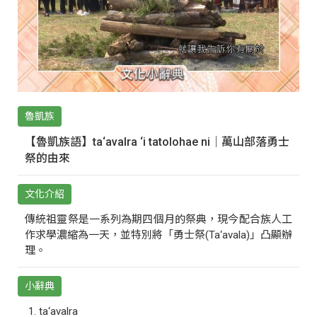
魯凱族
【魯凱族語】ta‘avalra ‘i tatolohae ni｜萬山部落勇士
祭的由來
文化介紹
傳統祖靈祭是一系列為期四個月的祭典，現今配合族人工
作求學濃縮為一天，並特別將「勇士祭(Ta‘avala)」凸顯辦
理。
小辭典
ta‘avalra