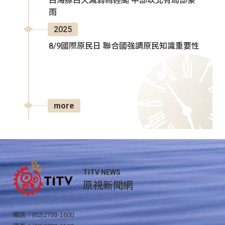
白海豚白天減弱為輕颱 中部以北有局部豪
雨
2025
8/9國際原民日 聯合國強調原民知識重要性
more
TITV NEWS
原視新聞網
電話：(02)2788-1600