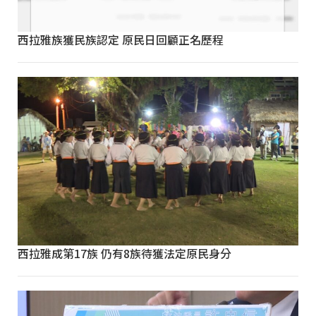
西拉雅族獲民族認定 原民日回顧正名歷程
西拉雅成第17族 仍有8族待獲法定原民身分