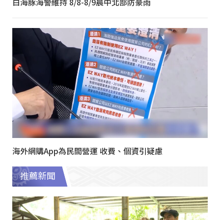
白海豚海警維持 8/8-8/9晨中北部防豪雨
海外網購App為民間營運 收費、個資引疑慮
推薦新聞