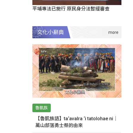
平埔專法已施行 原民身分法暫緩審查
文化小辭典
魯凱族
【魯凱族語】ta‘avalra ‘i tatolohae ni｜
萬山部落勇士祭的由來