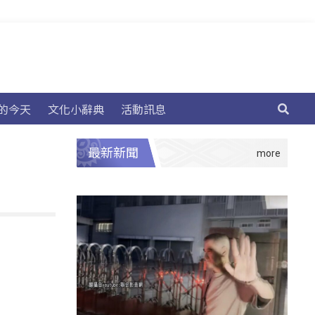
的今天
文化小辭典
活動訊息
最新新聞