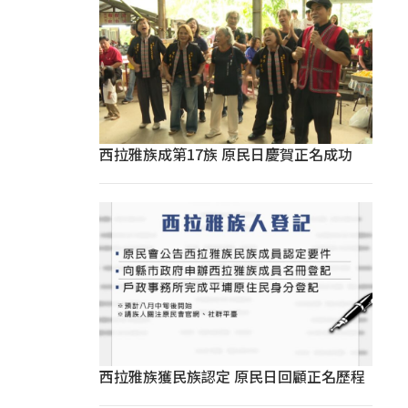
西拉雅族成第17族 原民日慶賀正名成功
西拉雅族獲民族認定 原民日回顧正名歷程