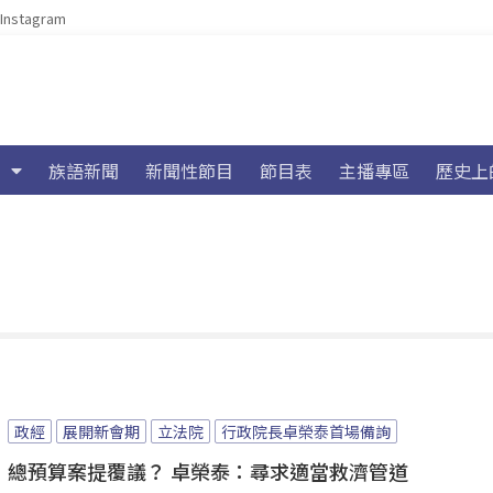
Instagram
族語新聞
新聞性節目
節目表
主播專區
歷史上
政經
展開新會期
立法院
行政院長卓榮泰首場備詢
總預算案提覆議？ 卓榮泰：尋求適當救濟管道