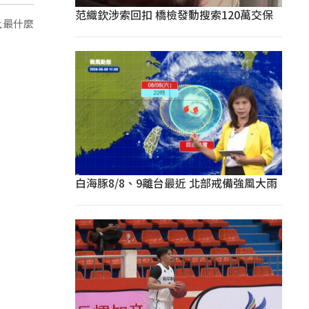
范織欽涉索回扣 橋檢發動搜索120萬交保
上最什麼
白海豚8/8、9離台最近 北部戒備強風大雨