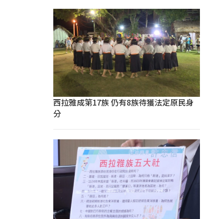
西拉雅成第17族 仍有8族待獲法定原民身
分