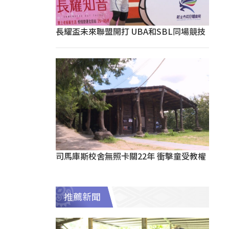
長耀盃未來聯盟開打 UBA和SBL同場競技
司馬庫斯校舍無照卡關22年 衝擊童受教權
推薦新聞