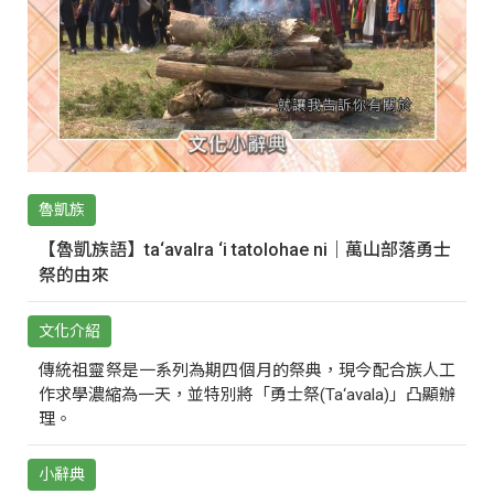
魯凱族
【魯凱族語】ta‘avalra ‘i tatolohae ni｜萬山部落勇士
祭的由來
文化介紹
傳統祖靈祭是一系列為期四個月的祭典，現今配合族人工
作求學濃縮為一天，並特別將「勇士祭(Ta‘avala)」凸顯辦
理。
小辭典