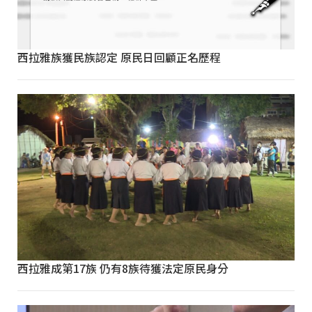
西拉雅族獲民族認定 原民日回顧正名歷程
西拉雅成第17族 仍有8族待獲法定原民身分