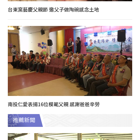
台東窯藝慶父親節 邀父子做陶碗感念土地
南投仁愛表揚16位模範父親 感謝爸爸辛勞
推薦新聞