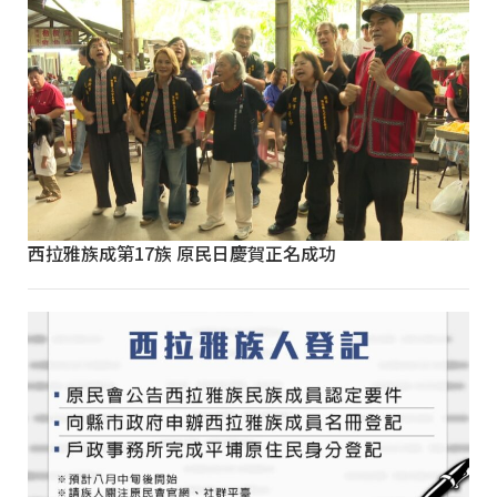
西拉雅族成第17族 原民日慶賀正名成功