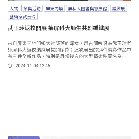
人物
祭典活動
屏東內埔
屏科大圖書與會展館
編織展
藝術家武玉玲
武玉玲返校開展 攜屏科大師生共創編織展
來自屏東三地門鄉大社部落的婦女，用古調吟唱為武玉玲老
師屏科大返校編織展揭開序幕；這次展出的14件精彩作品中
有三件全新作品，特別是展場後方的大型藝術裝置名為達瓦
蘭部落，運用編織將部落的歷史與生命故事串在一起。
2024-11-04 12:46