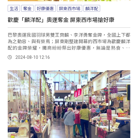
生活
奪金
好康優惠
屏東西市場
麟洋配
歡慶「麟洋配」奧運奪金 屏東西市場搶好康
巴黎奧運我國羽球男雙王齊麟、李洋勇奪金牌，全國上下都
為之動容、與有榮焉；屏東剛整建開幕的西市場為歡慶麟洋
配的金牌榮耀，攤商紛紛祭出好康優惠，無論是熟食、飲
料、生鮮、蔬果，都有機會搶好康、抽好禮。
2024-08-10 12:16