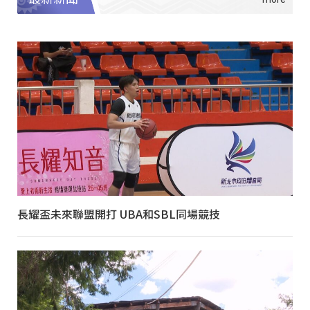
長耀盃未來聯盟開打 UBA和SBL同場競技