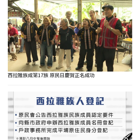
西拉雅族成第17族 原民日慶賀正名成功