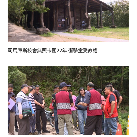
司馬庫斯校舍無照卡關22年 衝擊童受教權