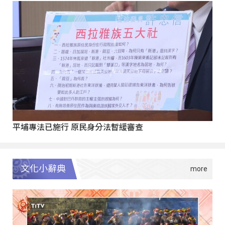
平埔專法已施行 原民身分法暫緩審查
文化小辭典