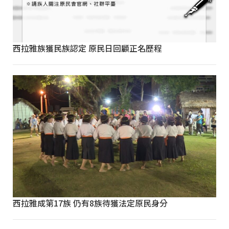
西拉雅族獲民族認定 原民日回顧正名歷程
西拉雅成第17族 仍有8族待獲法定原民身分