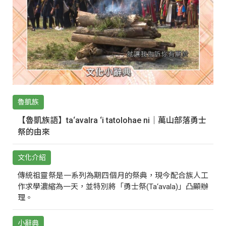
魯凱族
【魯凱族語】ta‘avalra ‘i tatolohae ni｜萬山部落勇士
祭的由來
文化介紹
傳統祖靈祭是一系列為期四個月的祭典，現今配合族人工
作求學濃縮為一天，並特別將「勇士祭(Ta‘avala)」凸顯辦
理。
小辭典