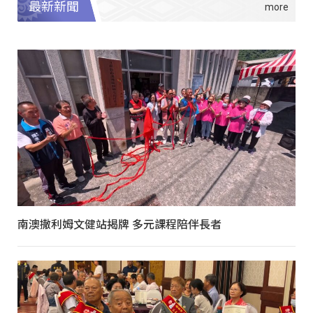
最新新聞
南澳撒利姆文健站揭牌 多元課程陪伴長者