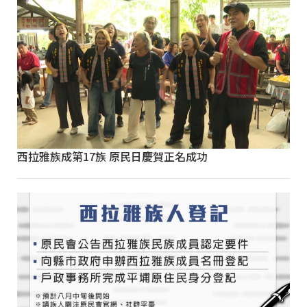
西拉雅族成第17族 原民日慶賀正名成功