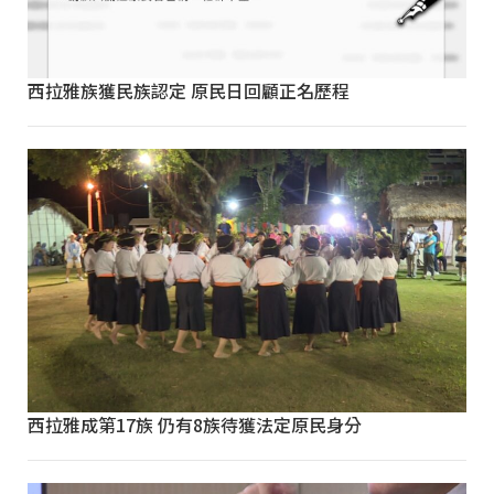
西拉雅族獲民族認定 原民日回顧正名歷程
西拉雅成第17族 仍有8族待獲法定原民身分