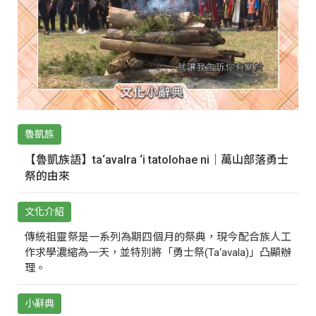
魯凱族
【魯凱族語】ta‘avalra ‘i tatolohae ni｜萬山部落勇士
祭的由來
文化介紹
傳統祖靈祭是一系列為期四個月的祭典，現今配合族人工
作求學濃縮為一天，並特別將「勇士祭(Ta‘avala)」凸顯辦
理。
小辭典