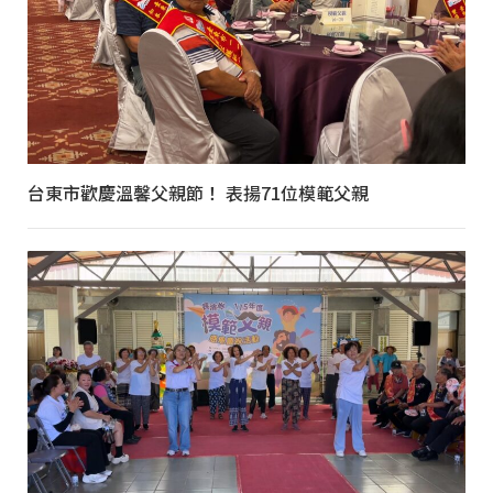
台東市歡慶溫馨父親節！ 表揚71位模範父親