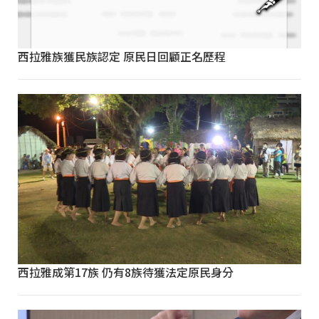
西拉雅族獲民族認定 原民日回顧正名歷程
西拉雅成第17族 仍有8族待獲法定原民身分