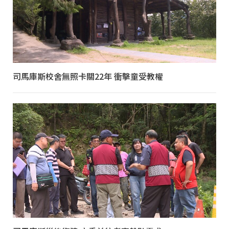
司馬庫斯校舍無照卡關22年 衝擊童受教權