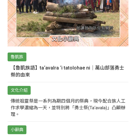
魯凱族
【魯凱族語】ta‘avalra ‘i tatolohae ni｜萬山部落勇士
祭的由來
文化介紹
傳統祖靈祭是一系列為期四個月的祭典，現今配合族人工
作求學濃縮為一天，並特別將「勇士祭(Ta‘avala)」凸顯辦
理。
小辭典