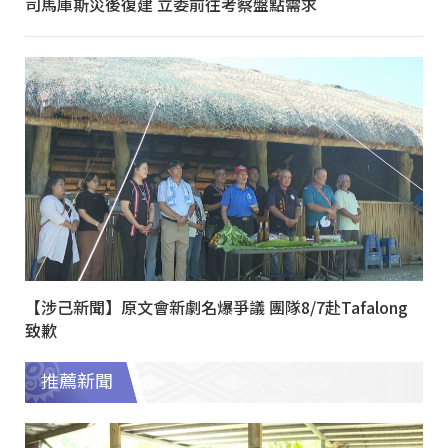
司馬庫斯災後復建 立委前往考察盤點需求
【涉己新聞】原文會新劇名爆爭議 團隊8/7赴Tafalong
致歉
推薦新聞