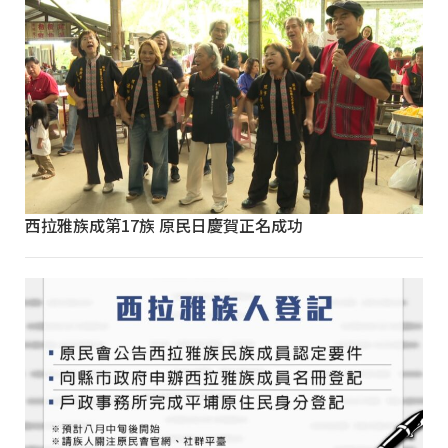
西拉雅族成第17族 原民日慶賀正名成功