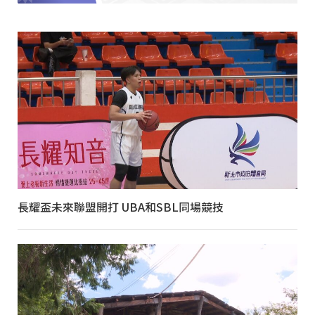
長耀盃未來聯盟開打 UBA和SBL同場競技