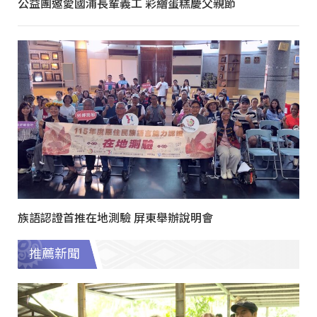
公益團邀愛國浦長輩義工 彩繪蛋糕慶父親節
族語認證首推在地測驗 屏東舉辦說明會
推薦新聞