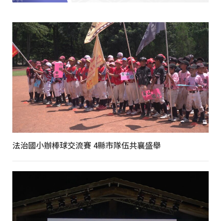
法治國小辦棒球交流賽 4縣市隊伍共襄盛舉