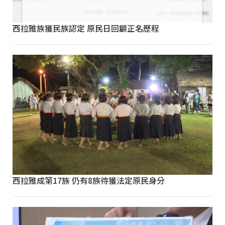
西拉雅族獲民族認定 原民日回顧正名歷程
西拉雅成第17族 仍有8族待獲法定原民身分