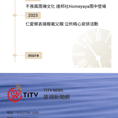
不畏風雨傳文化 達邦社Homeyaya雨中登場
2025
仁愛鄉表揚模範父親 公所精心安排活動
more
TITV NEWS
原視新聞網
電話：(02)2788-1600