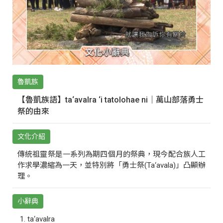
魯凱族
【魯凱族語】ta‘avalra ‘i tatolohae ni｜萬山部落勇士
祭的由來
文化介紹
傳統祖靈祭是一系列為期四個月的祭典，現今配合族人工
作求學濃縮為一天，並特別將「勇士祭(Ta‘avala)」凸顯辦
理。
小辭典
ta‘avalra