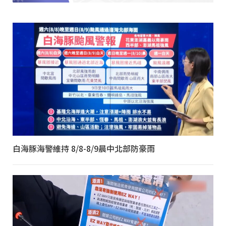
白海豚海警維持 8/8-8/9晨中北部防豪雨