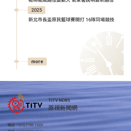
楊柳颱風路徑變數大 氣象署說明最新路徑
2025
新北市長盃原民籃球賽開打 16隊同場競技
more
TITV NEWS
原視新聞網
電話：(02)2788-1600