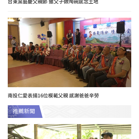
台東窯藝慶父親節 邀父子做陶碗感念土地
南投仁愛表揚16位模範父親 感謝爸爸辛勞
推薦新聞