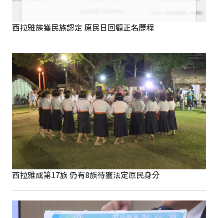
西拉雅族獲民族認定 原民日回顧正名歷程
西拉雅成第17族 仍有8族待獲法定原民身分