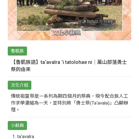
魯凱族
【魯凱族語】ta‘avalra ‘i tatolohae ni｜萬山部落勇士
祭的由來
文化介紹
傳統祖靈祭是一系列為期四個月的祭典，現今配合族人工
作求學濃縮為一天，並特別將「勇士祭(Ta‘avala)」凸顯辦
理。
小辭典
ta‘avalra