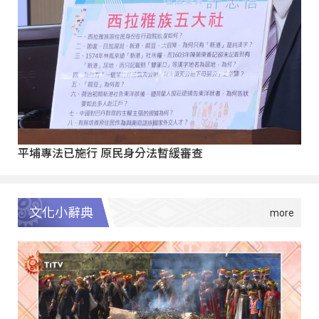
平埔專法已施行 原民身分法暫緩審查
文化小辭典