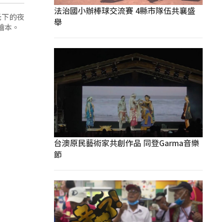
法治國小辦棒球交流賽 4縣市隊伍共襄盛
光下的夜
舉
繪本。
台澳原民藝術家共創作品 同登Garma音樂
節