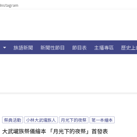
Instagram
族語新聞
新聞性節目
節目表
主播專區
歷史上
祭典活動
小林大武壠族人
月光下的夜祭
第一本繪本
大武壠族祭儀繪本 「月光下的夜祭」首發表