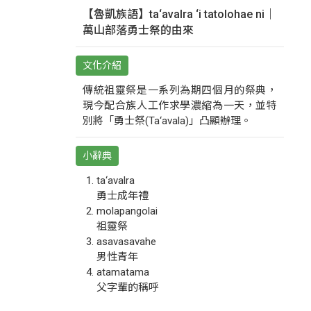
【魯凱族語】ta‘avalra ‘i tatolohae ni｜
萬山部落勇士祭的由來
文化介紹
傳統祖靈祭是一系列為期四個月的祭典，
現今配合族人工作求學濃縮為一天，並特
別將「勇士祭(Ta‘avala)」凸顯辦理。
小辭典
ta‘avalra
勇士成年禮
molapangolai
祖靈祭
asavasavahe
男性青年
atamatama
父字輩的稱呼