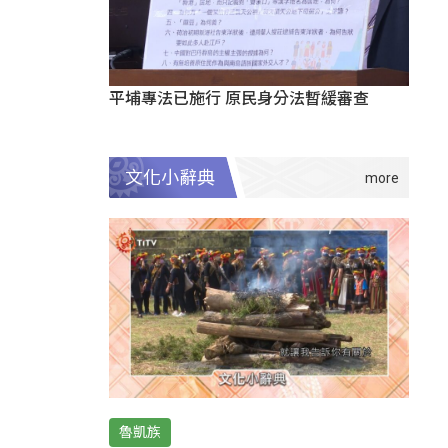
平埔專法已施行 原民身分法暫緩審查
文化小辭典
魯凱族