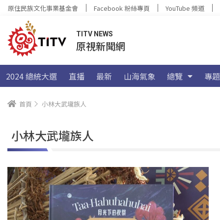
原住民族文化事業基金會
Facebook 粉絲專頁
YouTube 頻道
TITV NEWS
原視新聞網
2024 總統大選
直播
最新
山海氣象
總覽
專題
首頁
小林大武壠族人
小林大武壠族人