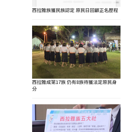
西拉雅族獲民族認定 原民日回顧正名歷程
西拉雅成第17族 仍有8族待獲法定原民身
分