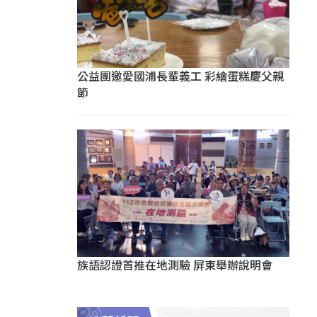
公益團邀愛國浦長輩義工 彩繪蛋糕慶父親
節
族語認證首推在地測驗 屏東舉辦說明會