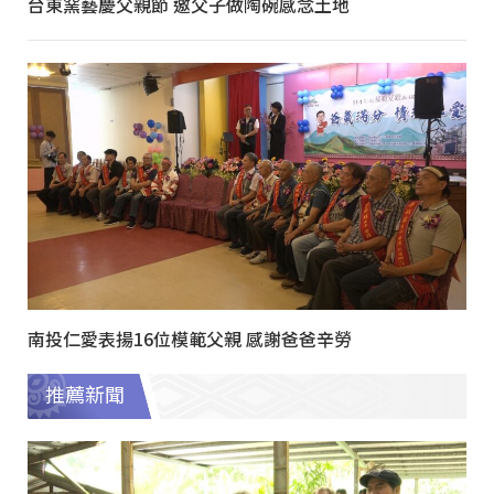
台東窯藝慶父親節 邀父子做陶碗感念土地
南投仁愛表揚16位模範父親 感謝爸爸辛勞
推薦新聞