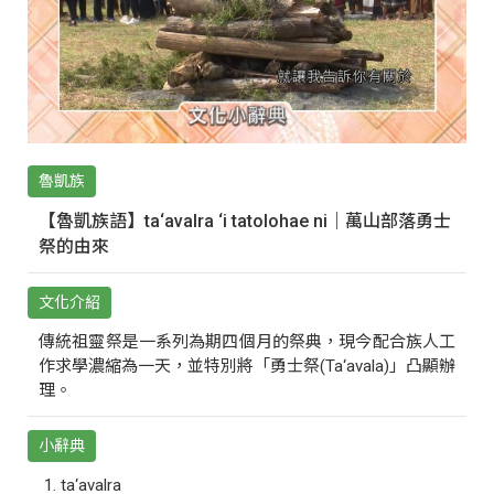
魯凱族
【魯凱族語】ta‘avalra ‘i tatolohae ni｜萬山部落勇士
祭的由來
文化介紹
傳統祖靈祭是一系列為期四個月的祭典，現今配合族人工
作求學濃縮為一天，並特別將「勇士祭(Ta‘avala)」凸顯辦
理。
小辭典
ta‘avalra