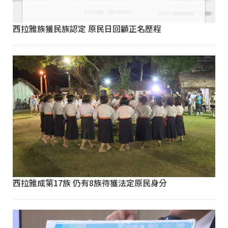
西拉雅族獲民族認定 原民日回顧正名歷程
西拉雅成第17族 仍有8族待獲法定原民身分