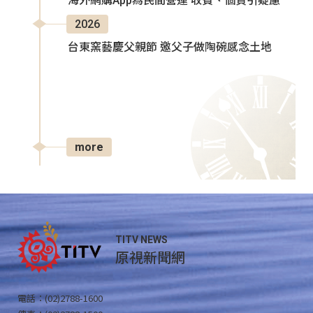
海外網購App為民間營運 收費、個資引疑慮
2026
台東窯藝慶父親節 邀父子做陶碗感念土地
more
TITV NEWS
原視新聞網
電話：(02)2788-1600