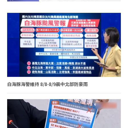
白海豚海警維持 8/8-8/9晨中北部防豪雨