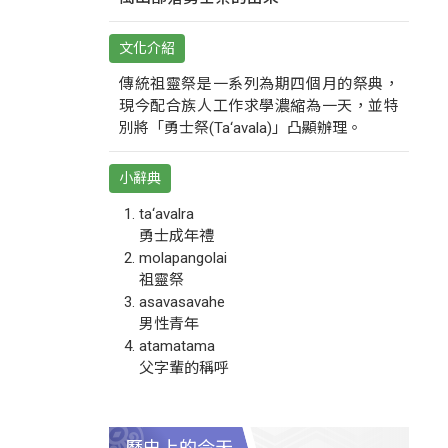
文化介紹
傳統祖靈祭是一系列為期四個月的祭典，
現今配合族人工作求學濃縮為一天，並特
別將「勇士祭(Ta‘avala)」凸顯辦理。
小辭典
ta‘avalra
勇士成年禮
molapangolai
祖靈祭
asavasavahe
男性青年
atamatama
父字輩的稱呼
歷史上的今天