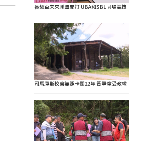
長耀盃未來聯盟開打 UBA和SBL同場競技
司馬庫斯校舍無照卡關22年 衝擊童受教權