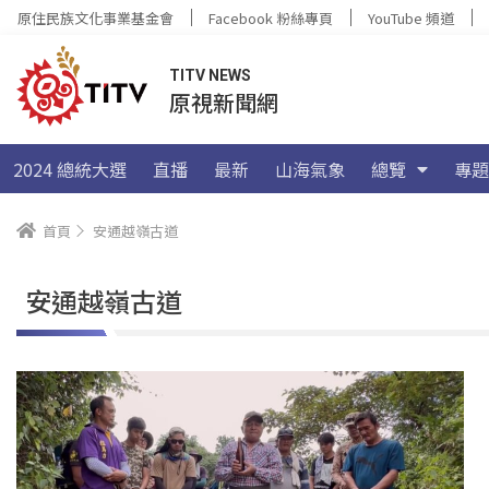
原住民族文化事業基金會
Facebook 粉絲專頁
YouTube 頻道
TITV NEWS
原視新聞網
2024 總統大選
直播
最新
山海氣象
總覽
專題
首頁
安通越嶺古道
安通越嶺古道