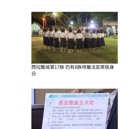
西拉雅成第17族 仍有8族待獲法定原民身
分