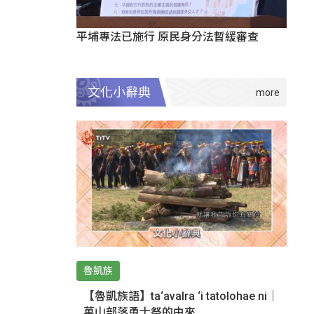
平埔專法已施行 原民身分法暫緩審查
文化小辭典
魯凱族
【魯凱族語】ta‘avalra ‘i tatolohae ni｜
萬山部落勇士祭的由來