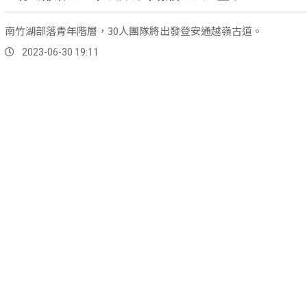
南竹湖部落青年階層，30人團隊將出發登安通越嶺古道。
2023-06-30 19:11