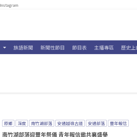
Instagram
族語新聞
新聞性節目
節目表
主播專區
歷史上
原鄉
深度
南竹湖部落
安通越嶺古道
安通部落
豐年報信
南竹湖部落迎豐年祭儀 青年報信邀共襄盛舉