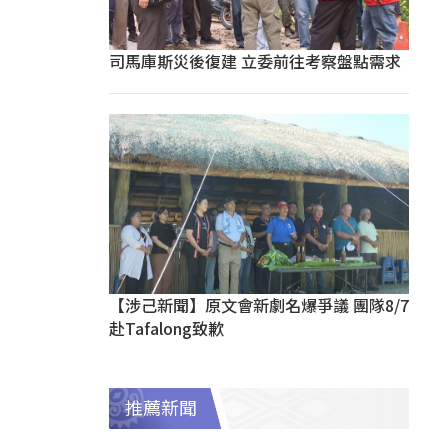
司馬庫斯災後復建 立委前往考察盤點需求
【涉己新聞】原文會新劇名爆爭議 團隊8/7
赴Tafalong致歉
推薦新聞