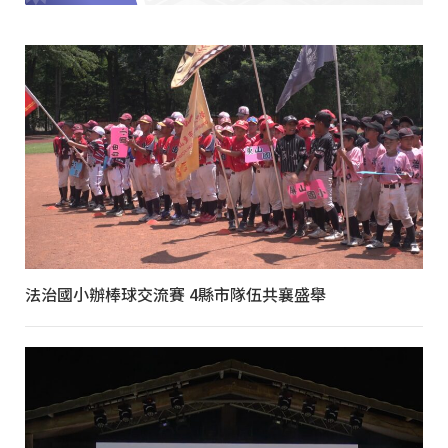
法治國小辦棒球交流賽 4縣市隊伍共襄盛舉