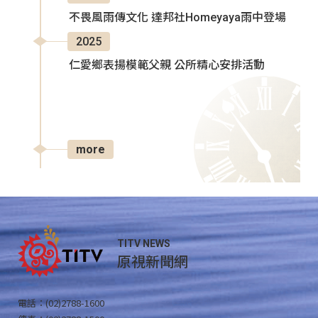
不畏風雨傳文化 達邦社Homeyaya雨中登場
2025
仁愛鄉表揚模範父親 公所精心安排活動
more
TITV NEWS
原視新聞網
電話：(02)2788-1600