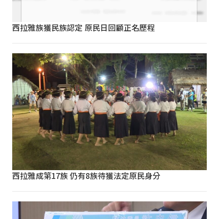
西拉雅族獲民族認定 原民日回顧正名歷程
西拉雅成第17族 仍有8族待獲法定原民身分