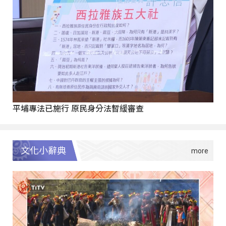
平埔專法已施行 原民身分法暫緩審查
文化小辭典