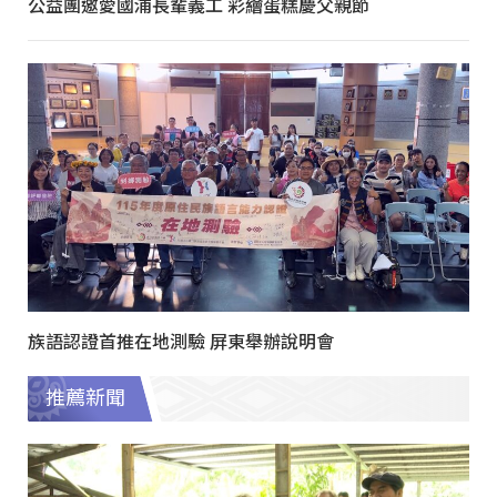
公益團邀愛國浦長輩義工 彩繪蛋糕慶父親節
族語認證首推在地測驗 屏東舉辦說明會
推薦新聞