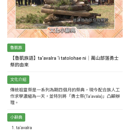
魯凱族
【魯凱族語】ta‘avalra ‘i tatolohae ni｜萬山部落勇士
祭的由來
文化介紹
傳統祖靈祭是一系列為期四個月的祭典，現今配合族人工
作求學濃縮為一天，並特別將「勇士祭(Ta‘avala)」凸顯辦
理。
小辭典
ta‘avalra