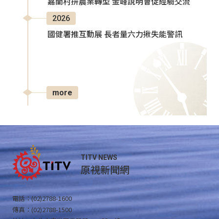
嘉蘭村拚農業轉型 金峰說明會促經驗交流
2026
國健署推互動展 長者量六力揪失能警訊
more
TITV NEWS
原視新聞網
電話：(02)2788-1600
傳真：(02)2788-1500