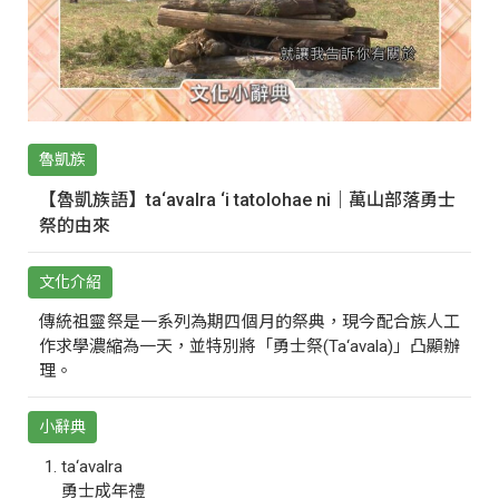
魯凱族
【魯凱族語】ta‘avalra ‘i tatolohae ni｜萬山部落勇士
祭的由來
文化介紹
傳統祖靈祭是一系列為期四個月的祭典，現今配合族人工
作求學濃縮為一天，並特別將「勇士祭(Ta‘avala)」凸顯辦
理。
小辭典
ta‘avalra
勇士成年禮