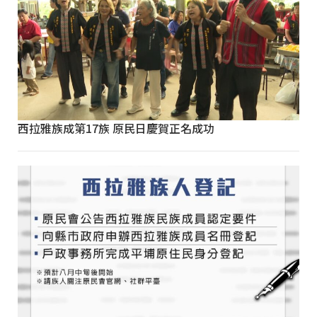
西拉雅族成第17族 原民日慶賀正名成功