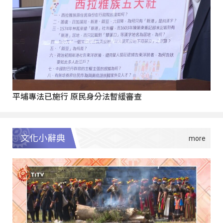
平埔專法已施行 原民身分法暫緩審查
文化小辭典