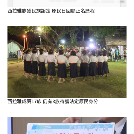
西拉雅族獲民族認定 原民日回顧正名歷程
西拉雅成第17族 仍有8族待獲法定原民身分