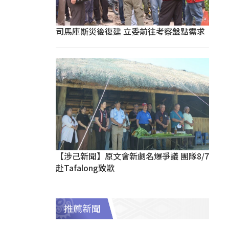
司馬庫斯災後復建 立委前往考察盤點需求
【涉己新聞】原文會新劇名爆爭議 團隊8/7
赴Tafalong致歉
推薦新聞