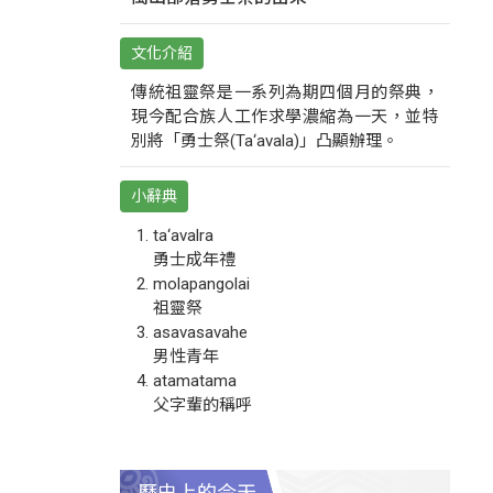
文化介紹
傳統祖靈祭是一系列為期四個月的祭典，
現今配合族人工作求學濃縮為一天，並特
別將「勇士祭(Ta‘avala)」凸顯辦理。
小辭典
ta‘avalra
勇士成年禮
molapangolai
祖靈祭
asavasavahe
男性青年
atamatama
父字輩的稱呼
歷史上的今天