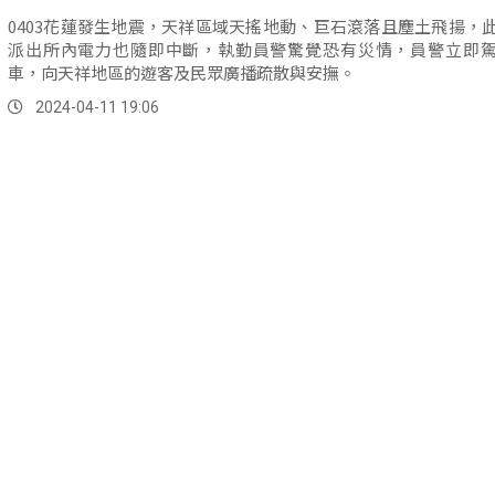
0403花蓮發生地震，天祥區域天搖地動、巨石滾落且塵土飛揚，
派出所內電力也隨即中斷，執勤員警驚覺恐有災情，員警立即
車，向天祥地區的遊客及民眾廣播疏散與安撫。
2024-04-11 19:06