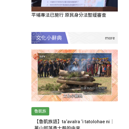
平埔專法已施行 原民身分法暫緩審查
文化小辭典
魯凱族
【魯凱族語】ta‘avalra ‘i tatolohae ni｜
萬山部落勇士祭的由來