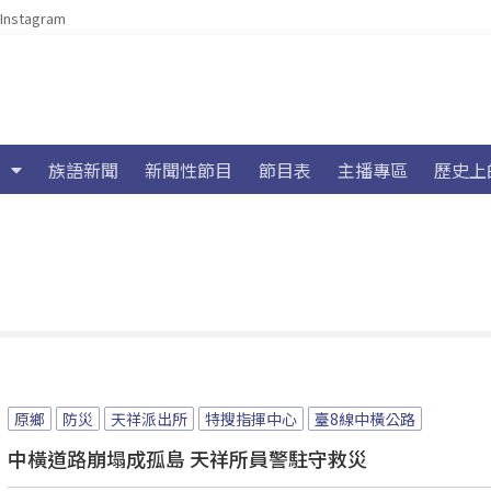
Instagram
族語新聞
新聞性節目
節目表
主播專區
歷史上
原鄉
防災
天祥派出所
特搜指揮中心
臺8線中橫公路
中橫道路崩塌成孤島 天祥所員警駐守救災