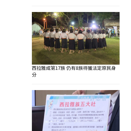
西拉雅成第17族 仍有8族待獲法定原民身
分