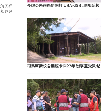
長耀盃未來聯盟開打 UBA和SBL同場競技
此時天祥
駕駛巡邏
司馬庫斯校舍無照卡關22年 衝擊童受教權