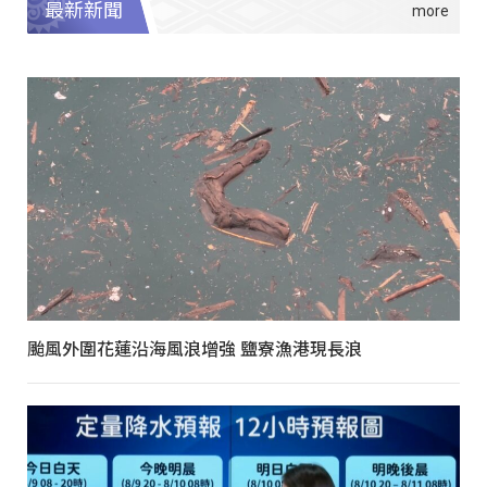
最新新聞
颱風外圍花蓮沿海風浪增強 鹽寮漁港現長浪