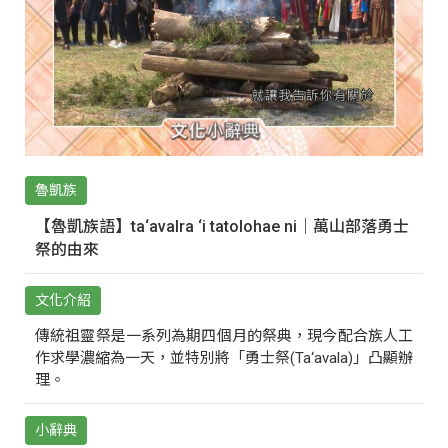
魯凱族
【魯凱族語】ta‘avalra ‘i tatolohae ni｜萬山部落勇士
祭的由來
文化介紹
傳統祖靈祭是一系列為期四個月的祭典，現今配合族人工
作求學濃縮為一天，並特別將「勇士祭(Ta‘avala)」凸顯辦
理。
小辭典