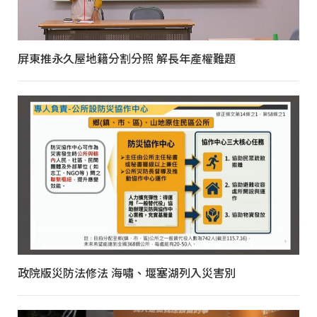
屏東推永久屋地籍分割分照 解長年產權難題
政院版災防法修法 海嘯、堰塞湖列入災害別