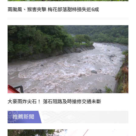
兩颱風、猴害夾擊 梅花部落甜柿損失近6成
大豪雨炸尖石！ 落石阻路及時搶修交通未斷
推薦新聞