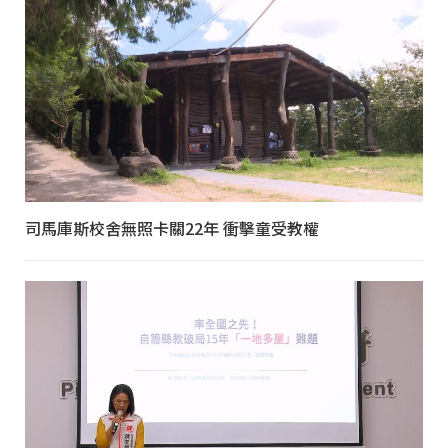
司馬庫斯校舍無照卡關22年 衝擊童受教權