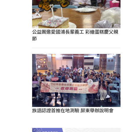
公益團邀愛國浦長輩義工 彩繪蛋糕慶父親
節
族語認證首推在地測驗 屏東舉辦說明會