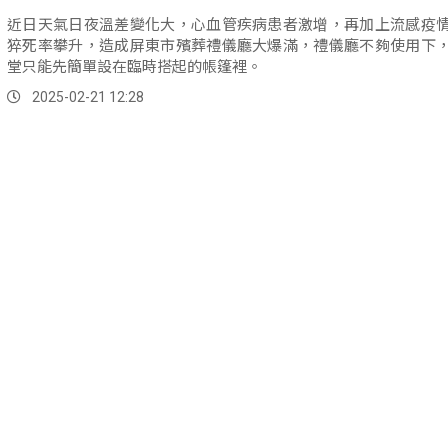
近日天氣日夜溫差變化大，心血管疾病患者激增，再加上流感疫
猝死率攀升，造成屏東市殯葬禮儀廳大爆滿，禮儀廳不夠使用下
堂只能先簡單設在臨時搭起的帳篷裡。
2025-02-21 12:28