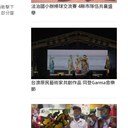
法治國小辦棒球交流賽 4縣市隊伍共襄盛
情衝擊下
舉
，部分靈
台澳原民藝術家共創作品 同登Garma音樂
節