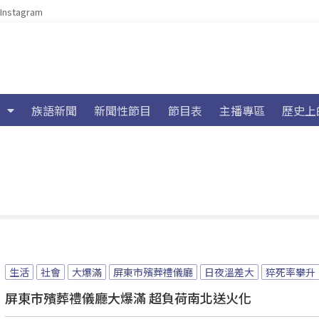
Instagram
族語新聞
新聞性節目
節目表
主播專區
歷史上
生活
社會
大爆滿
屏東市殯葬禮儀廳
日夜溫差大
猝死率攀升
屏東市殯葬禮儀廳大爆滿 超負荷南北送火化