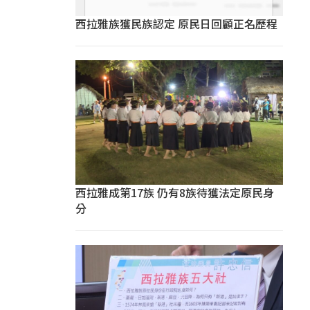
西拉雅族獲民族認定 原民日回顧正名歷程
西拉雅成第17族 仍有8族待獲法定原民身
分