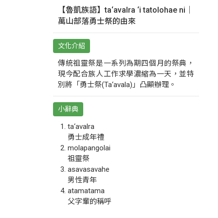
【魯凱族語】ta‘avalra ‘i tatolohae ni｜
萬山部落勇士祭的由來
文化介紹
傳統祖靈祭是一系列為期四個月的祭典，
現今配合族人工作求學濃縮為一天，並特
別將「勇士祭(Ta‘avala)」凸顯辦理。
小辭典
ta‘avalra
勇士成年禮
molapangolai
祖靈祭
asavasavahe
男性青年
atamatama
父字輩的稱呼