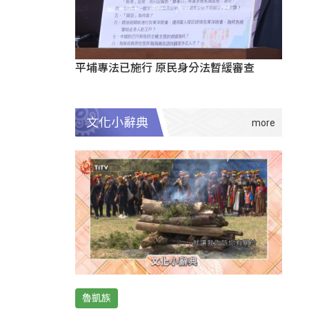
平埔專法已施行 原民身分法暫緩審查
文化小辭典
魯凱族