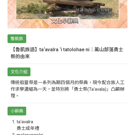
魯凱族
【魯凱族語】ta‘avalra ‘i tatolohae ni｜萬山部落勇士
祭的由來
文化介紹
傳統祖靈祭是一系列為期四個月的祭典，現今配合族人工
作求學濃縮為一天，並特別將「勇士祭(Ta‘avala)」凸顯辦
理。
小辭典
ta‘avalra
勇士成年禮
molapangolai