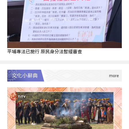
平埔專法已施行 原民身分法暫緩審查
文化小辭典