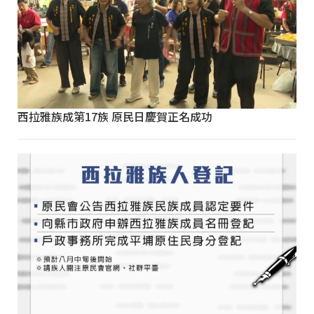
西拉雅族成第17族 原民日慶賀正名成功