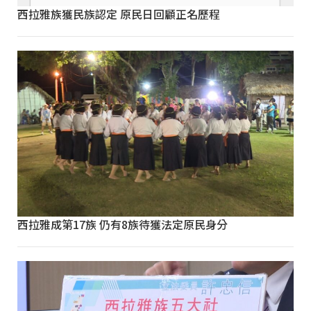
西拉雅族獲民族認定 原民日回顧正名歷程
西拉雅成第17族 仍有8族待獲法定原民身分