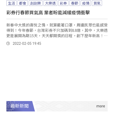
生活
都會
刮刮樂
大樂透
彩券
春節
疫情
買氣
彩券行春節買氣高 業者盼能減緩疫情衝擊
新春中大獎的喜悅之情，就算戴著口罩，周邊民眾也能感受
得到！今年春節，台灣彩券不只加碼到8.8億，其中，大樂透
更是展開為期15天，天天都開獎的日程，創下歷年新高！更
同時祭出360組百萬紅包，讓不少民眾湧...。
2022-02-05 19:45
最新新聞