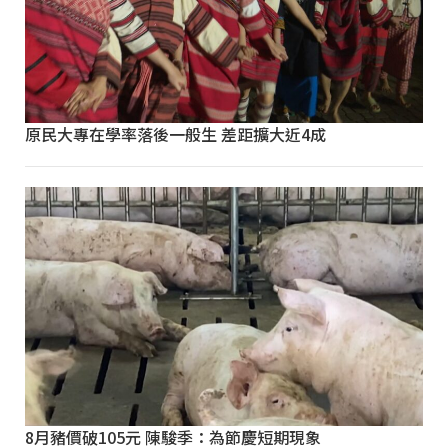
原民大專在學率落後一般生 差距擴大近4成
8月豬價破105元 陳駿季：為節慶短期現象