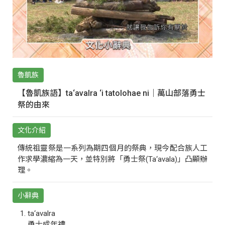
魯凱族
【魯凱族語】ta‘avalra ‘i tatolohae ni｜萬山部落勇士
祭的由來
文化介紹
傳統祖靈祭是一系列為期四個月的祭典，現今配合族人工
作求學濃縮為一天，並特別將「勇士祭(Ta‘avala)」凸顯辦
理。
小辭典
ta‘avalra
勇士成年禮