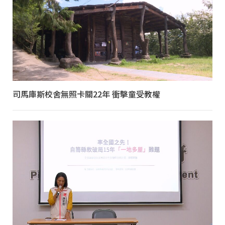
司馬庫斯校舍無照卡關22年 衝擊童受教權