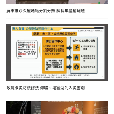
屏東推永久屋地籍分割分照 解長年產權難題
政院版災防法修法 海嘯、堰塞湖列入災害別