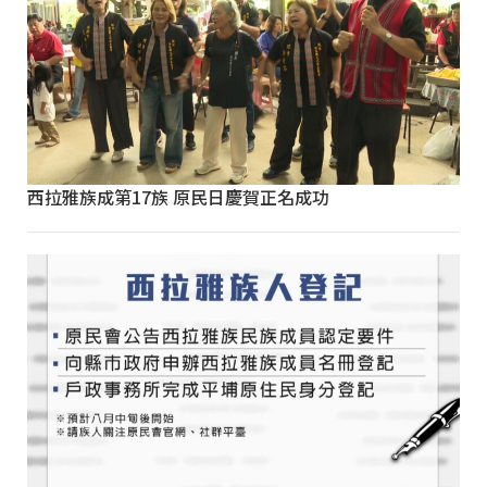
西拉雅族成第17族 原民日慶賀正名成功