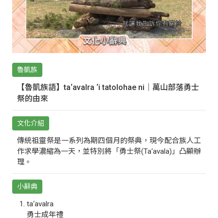
魯凱族
【魯凱族語】ta‘avalra ‘i tatolohae ni｜萬山部落勇士
祭的由來
文化介紹
傳統祖靈祭是一系列為期四個月的祭典，現今配合族人工
作求學濃縮為一天，並特別將「勇士祭(Ta‘avala)」凸顯辦
理。
小辭典
ta‘avalra
勇士成年禮