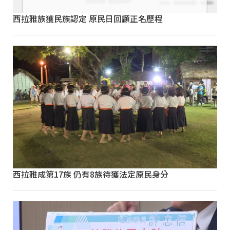
西拉雅族獲民族認定 原民日回顧正名歷程
西拉雅成第17族 仍有8族待獲法定原民身分