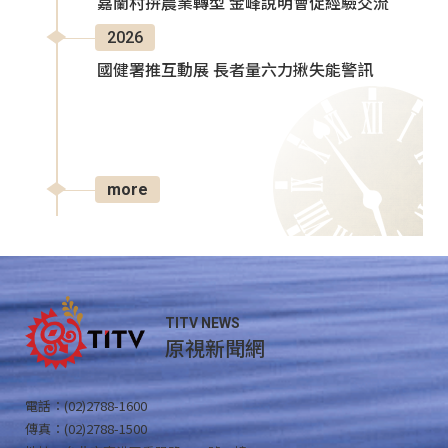
嘉蘭村拚農業轉型 金峰說明會促經驗交流
2026
國健署推互動展 長者量六力揪失能警訊
more
TITV NEWS
原視新聞網
電話：(02)2788-1600
傳真：(02)2788-1500