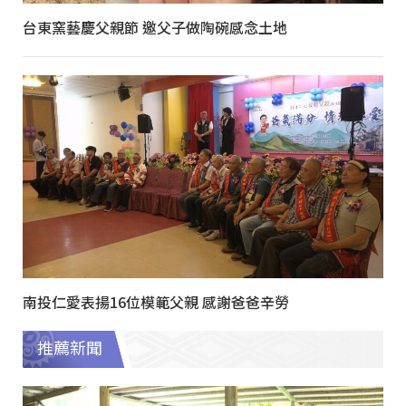
台東窯藝慶父親節 邀父子做陶碗感念土地
南投仁愛表揚16位模範父親 感謝爸爸辛勞
推薦新聞