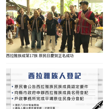
西拉雅族成第17族 原民日慶賀正名成功