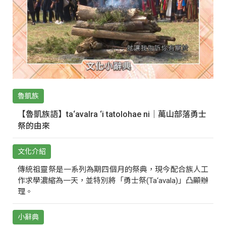
魯凱族
【魯凱族語】ta‘avalra ‘i tatolohae ni｜萬山部落勇士
祭的由來
文化介紹
傳統祖靈祭是一系列為期四個月的祭典，現今配合族人工
作求學濃縮為一天，並特別將「勇士祭(Ta‘avala)」凸顯辦
理。
小辭典