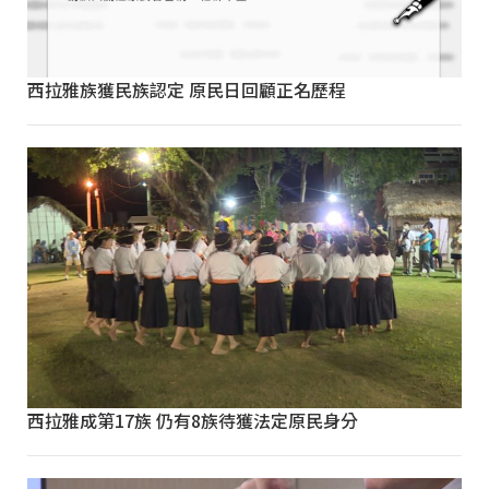
西拉雅族獲民族認定 原民日回顧正名歷程
西拉雅成第17族 仍有8族待獲法定原民身分