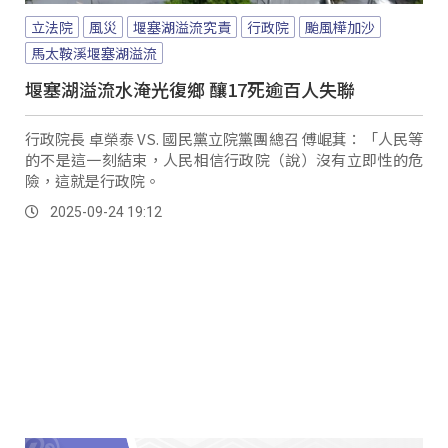
立法院
風災
堰塞湖溢流究責
行政院
颱風樺加沙
馬太鞍溪堰塞湖溢流
堰塞湖溢流水淹光復鄉 釀17死逾百人失聯
行政院長 卓榮泰 VS. 國民黨立院黨團總召 傅崐萁：「人民等
的不是這一刻結束，人民相信行政院（說）沒有立即性的危
險，這就是行政院。
2025-09-24 19:12