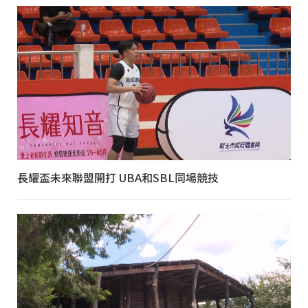
長耀盃未來聯盟開打 UBA和SBL同場競技