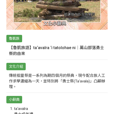
魯凱族
【魯凱族語】ta‘avalra ‘i tatolohae ni｜萬山部落勇士
祭的由來
文化介紹
傳統祖靈祭是一系列為期四個月的祭典，現今配合族人工
作求學濃縮為一天，並特別將「勇士祭(Ta‘avala)」凸顯辦
理。
小辭典
ta‘avalra