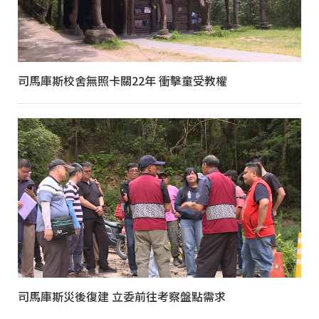
司馬庫斯校舍無照卡關22年 衝擊童受教權
司馬庫斯災後復建 立委前往考察盤點需求