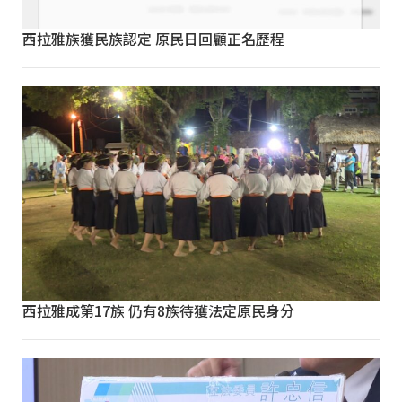
西拉雅族獲民族認定 原民日回顧正名歷程
西拉雅成第17族 仍有8族待獲法定原民身分