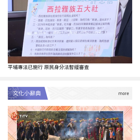
平埔專法已施行 原民身分法暫緩審查
文化小辭典