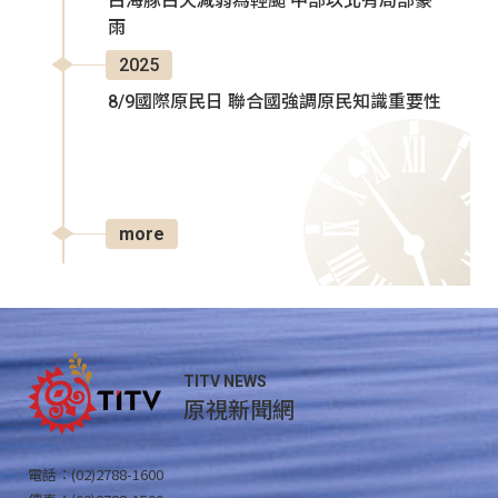
白海豚白天減弱為輕颱 中部以北有局部豪
雨
2025
8/9國際原民日 聯合國強調原民知識重要性
more
TITV NEWS
原視新聞網
電話：(02)2788-1600