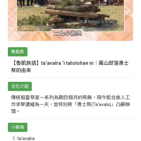
魯凱族
【魯凱族語】ta‘avalra ‘i tatolohae ni｜萬山部落勇士
祭的由來
文化介紹
傳統祖靈祭是一系列為期四個月的祭典，現今配合族人工
作求學濃縮為一天，並特別將「勇士祭(Ta‘avala)」凸顯辦
理。
小辭典
ta‘avalra