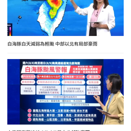
白海豚白天減弱為輕颱 中部以北有局部豪雨