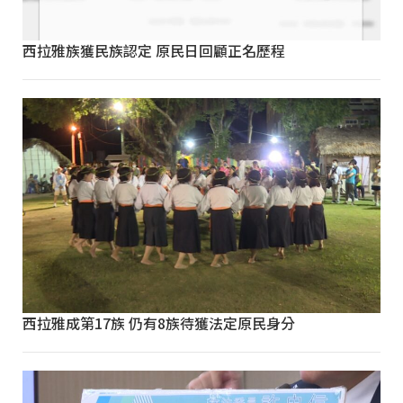
西拉雅族獲民族認定 原民日回顧正名歷程
西拉雅成第17族 仍有8族待獲法定原民身分