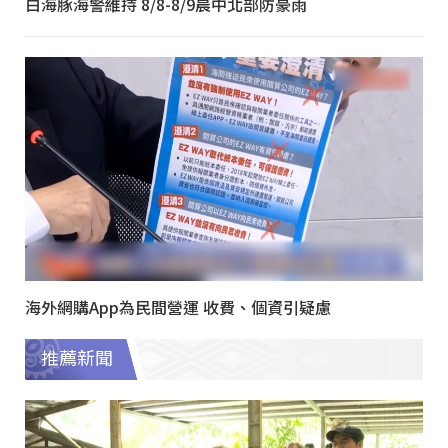
白海豚海警維持 8/8-8/9晨中北部防豪雨
海外網購App為民間營運 收費、個資引疑慮
推薦新聞