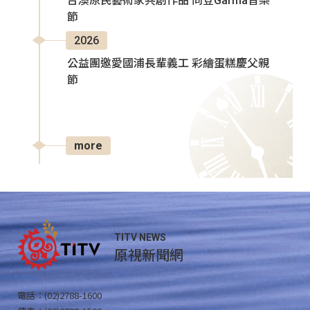
台澳原民藝術家共創作品 同登Garma音樂
節
2026
公益團邀愛國浦長輩義工 彩繪蛋糕慶父親
節
more
TITV NEWS
原視新聞網
電話：(02)2788-1600