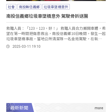
社會
南投縣信義鄉
垃圾車墜橋意外
南投信義鄉垃圾車墜橋意外 駕駛骨折送醫
救難人員：「123，123，好！」 救難人員合力搬開車體，希
望在第一時間把傷患救出，南投信義鄉10日晚間，發生一起
垃圾車墜橋事故，當地公所清潔隊一名金姓駕駛，在執勤結
束返隊時，在愛國大橋往公所端，連人帶車翻覆掉落在10公
2025-03-11 19:10
尺的橋下。
最新新聞