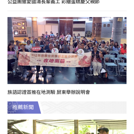
公益團邀愛國浦長輩義工 彩繪蛋糕慶父親節
族語認證首推在地測驗 屏東舉辦說明會
推薦新聞