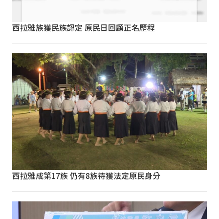
西拉雅族獲民族認定 原民日回顧正名歷程
西拉雅成第17族 仍有8族待獲法定原民身分