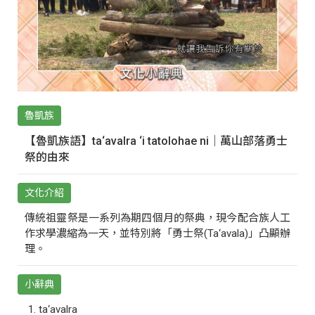
魯凱族
【魯凱族語】ta‘avalra ‘i tatolohae ni｜萬山部落勇士
祭的由來
文化介紹
傳統祖靈祭是一系列為期四個月的祭典，現今配合族人工
作求學濃縮為一天，並特別將「勇士祭(Ta‘avala)」凸顯辦
理。
小辭典
ta‘avalra