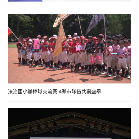
法治國小辦棒球交流賽 4縣市隊伍共襄盛舉