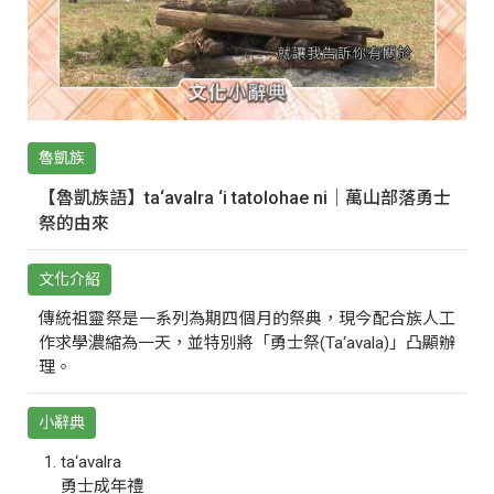
魯凱族
【魯凱族語】ta‘avalra ‘i tatolohae ni｜萬山部落勇士
祭的由來
文化介紹
傳統祖靈祭是一系列為期四個月的祭典，現今配合族人工
作求學濃縮為一天，並特別將「勇士祭(Ta‘avala)」凸顯辦
理。
小辭典
ta‘avalra
勇士成年禮