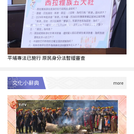
平埔專法已施行 原民身分法暫緩審查
文化小辭典