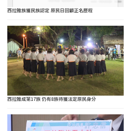
西拉雅族獲民族認定 原民日回顧正名歷程
西拉雅成第17族 仍有8族待獲法定原民身分