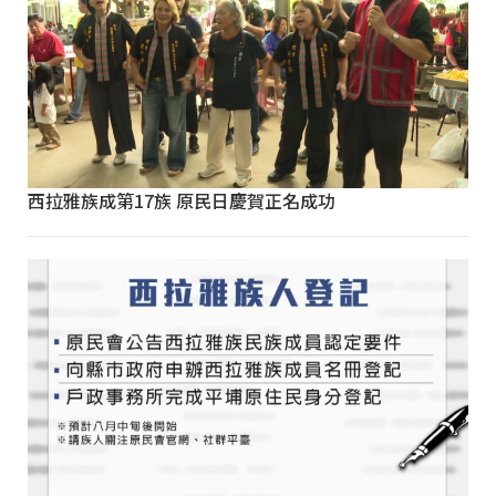
西拉雅族成第17族 原民日慶賀正名成功