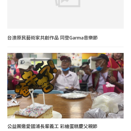
台澳原民藝術家共創作品 同登Garma音樂節
公益團邀愛國浦長輩義工 彩繪蛋糕慶父親節