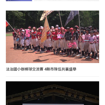
法治國小辦棒球交流賽 4縣市隊伍共襄盛舉