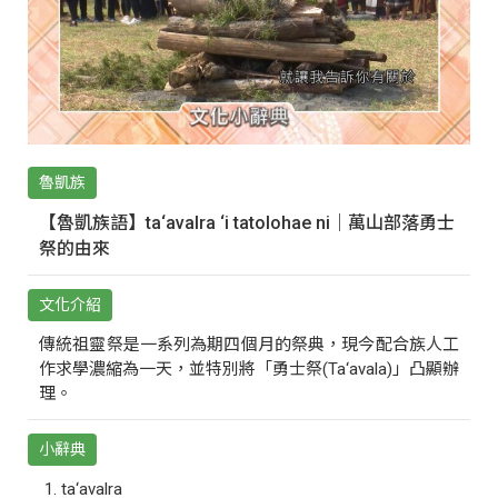
魯凱族
【魯凱族語】ta‘avalra ‘i tatolohae ni｜萬山部落勇士
祭的由來
文化介紹
傳統祖靈祭是一系列為期四個月的祭典，現今配合族人工
作求學濃縮為一天，並特別將「勇士祭(Ta‘avala)」凸顯辦
理。
小辭典
ta‘avalra