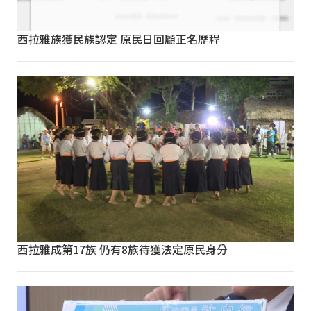
西拉雅族獲民族認定 原民日回顧正名歷程
西拉雅成第17族 仍有8族待獲法定原民身分