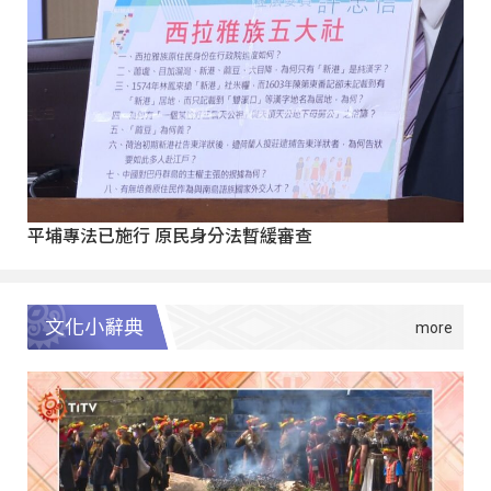
平埔專法已施行 原民身分法暫緩審查
文化小辭典