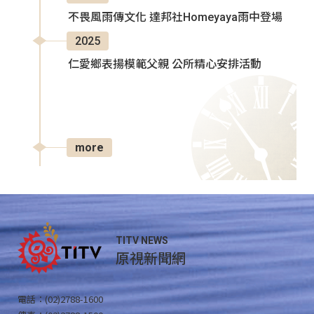
不畏風雨傳文化 達邦社Homeyaya雨中登場
2025
仁愛鄉表揚模範父親 公所精心安排活動
more
TITV NEWS
原視新聞網
電話：(02)2788-1600