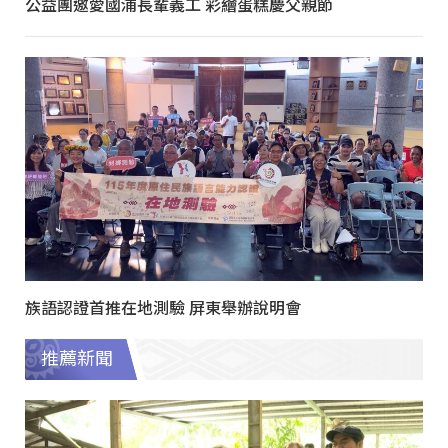
公益團邀愛國浦長輩義工 彩繪蛋糕慶父親節
族語認證首推在地測驗 屏東舉辦說明會
推薦新聞