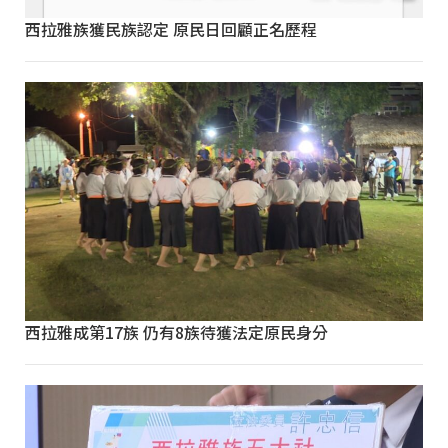
西拉雅族獲民族認定 原民日回顧正名歷程
西拉雅成第17族 仍有8族待獲法定原民身分