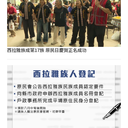
西拉雅族成第17族 原民日慶賀正名成功