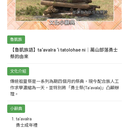
魯凱族
【魯凱族語】ta‘avalra ‘i tatolohae ni｜萬山部落勇士
祭的由來
文化介紹
傳統祖靈祭是一系列為期四個月的祭典，現今配合族人工
作求學濃縮為一天，並特別將「勇士祭(Ta‘avala)」凸顯辦
理。
小辭典
ta‘avalra
勇士成年禮