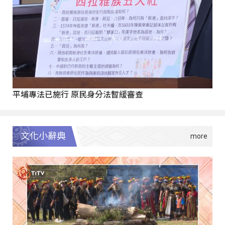
平埔專法已施行 原民身分法暫緩審查
文化小辭典