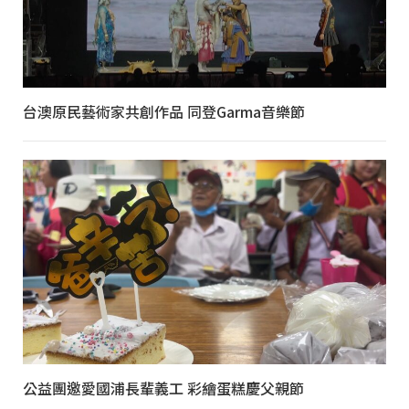
台澳原民藝術家共創作品 同登Garma音樂節
公益團邀愛國浦長輩義工 彩繪蛋糕慶父親節