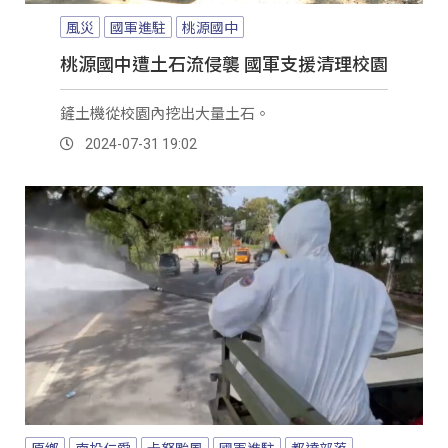
風災
國軍進駐
桃源國中
桃源國中遭土石流侵襲 國軍支援清理校園
鏟土機從校園內挖出大量土石。
2024-07-31 19:02
原鄉
南投仁愛
卡努颱風
國軍進駐
都達部落