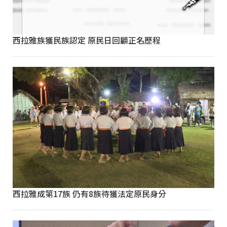
西拉雅族獲民族認定 原民日回顧正名歷程
西拉雅成第17族 仍有8族待獲法定原民身分