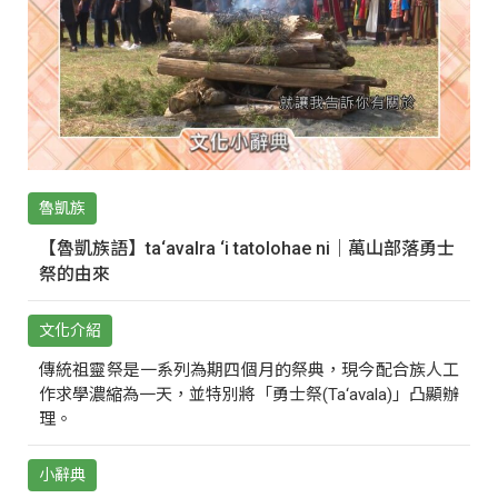
魯凱族
【魯凱族語】ta‘avalra ‘i tatolohae ni｜萬山部落勇士
祭的由來
文化介紹
傳統祖靈祭是一系列為期四個月的祭典，現今配合族人工
作求學濃縮為一天，並特別將「勇士祭(Ta‘avala)」凸顯辦
理。
小辭典