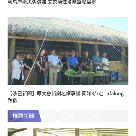
司馬庫斯災後復建 立委前往考察盤點需求
【涉己新聞】原文會新劇名爆爭議 團隊8/7赴Tafalong
致歉
推薦新聞