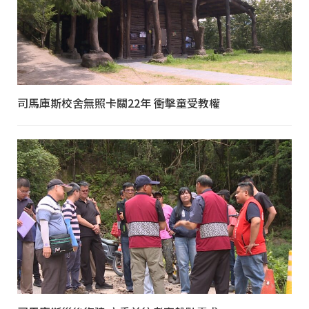
司馬庫斯校舍無照卡關22年 衝擊童受教權