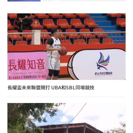
長耀盃未來聯盟開打 UBA和SBL同場競技