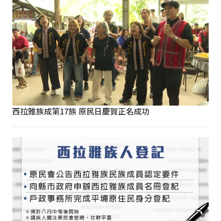
西拉雅族成第17族 原民日慶賀正名成功