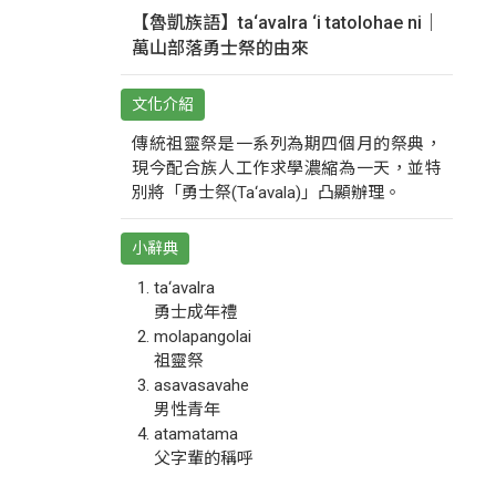
【魯凱族語】ta‘avalra ‘i tatolohae ni｜
萬山部落勇士祭的由來
文化介紹
傳統祖靈祭是一系列為期四個月的祭典，
現今配合族人工作求學濃縮為一天，並特
別將「勇士祭(Ta‘avala)」凸顯辦理。
小辭典
ta‘avalra
勇士成年禮
molapangolai
祖靈祭
asavasavahe
男性青年
atamatama
父字輩的稱呼