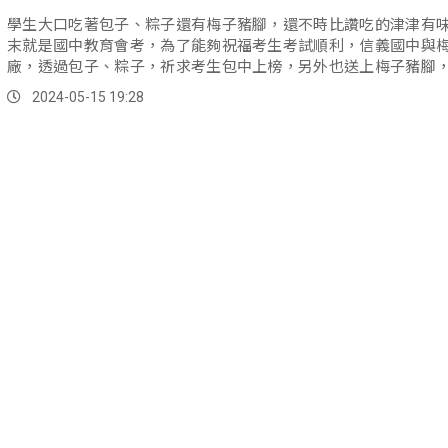
學生大口吃著包子、粽子還有梅子豬腳，還不時比讚吃的津津有
末就是國中教育會考，為了能夠祝福考生考試順利，信義國中與
廠，透過包子、粽子，祈求考生包中上榜，另外也送上梅子豬腳
生「豬事梅好」。
2024-05-15 19:28