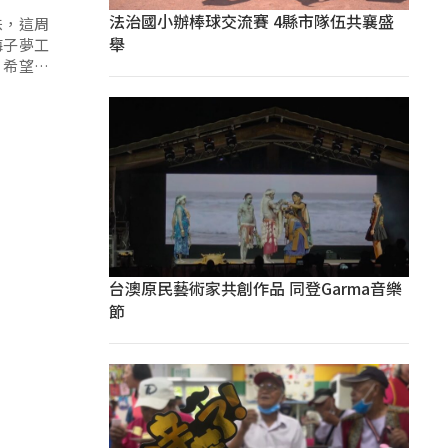
法治國小辦棒球交流賽 4縣市隊伍共襄盛
味，這周
舉
梅子夢工
，希望學
台澳原民藝術家共創作品 同登Garma音樂
節