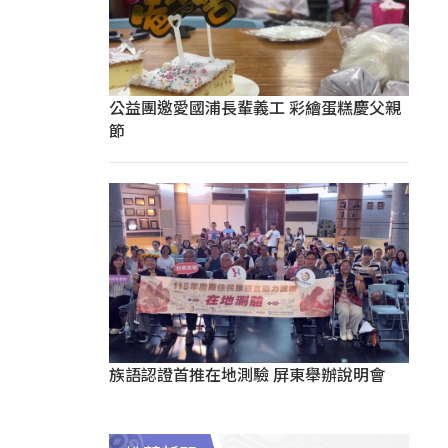
公益團邀愛國浦長輩義工 彩繪蛋糕慶父親
節
族語認證首推在地測驗 屏東舉辦說明會