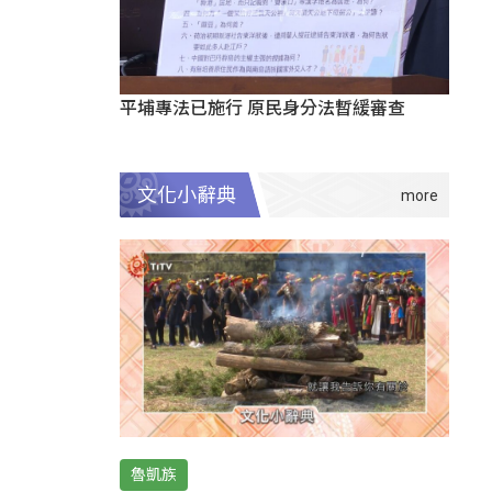
平埔專法已施行 原民身分法暫緩審查
文化小辭典
魯凱族