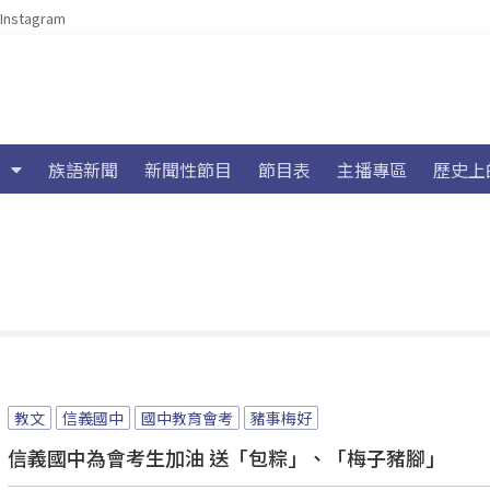
Instagram
族語新聞
新聞性節目
節目表
主播專區
歷史上
教文
信義國中
國中教育會考
豬事梅好
信義國中為會考生加油 送「包粽」、「梅子豬腳」