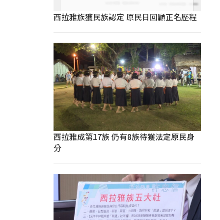
西拉雅族獲民族認定 原民日回顧正名歷程
西拉雅成第17族 仍有8族待獲法定原民身
分