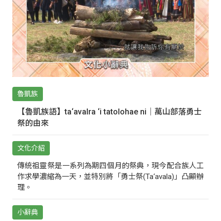
魯凱族
【魯凱族語】ta‘avalra ‘i tatolohae ni｜萬山部落勇士
祭的由來
文化介紹
傳統祖靈祭是一系列為期四個月的祭典，現今配合族人工
作求學濃縮為一天，並特別將「勇士祭(Ta‘avala)」凸顯辦
理。
小辭典