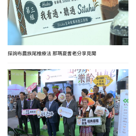
探詢布農族尾椎療法 那瑪夏耆老分享見聞