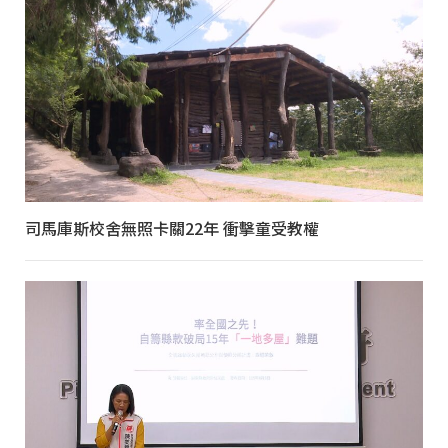
司馬庫斯校舍無照卡關22年 衝擊童受教權