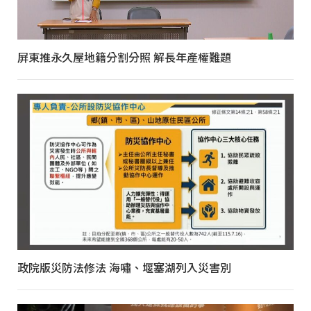
屏東推永久屋地籍分割分照 解長年產權難題
政院版災防法修法 海嘯、堰塞湖列入災害別