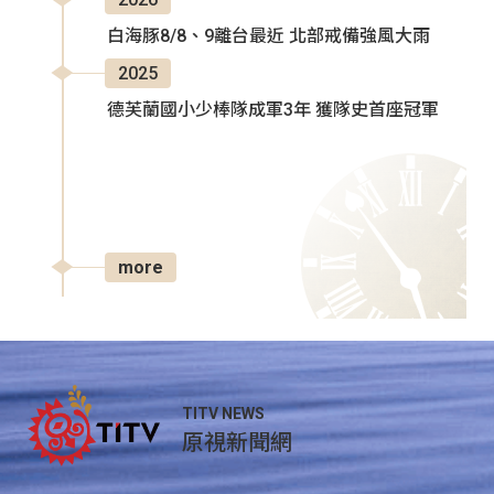
白海豚8/8、9離台最近 北部戒備強風大雨
2025
德芙蘭國小少棒隊成軍3年 獲隊史首座冠軍
more
TITV NEWS
原視新聞網