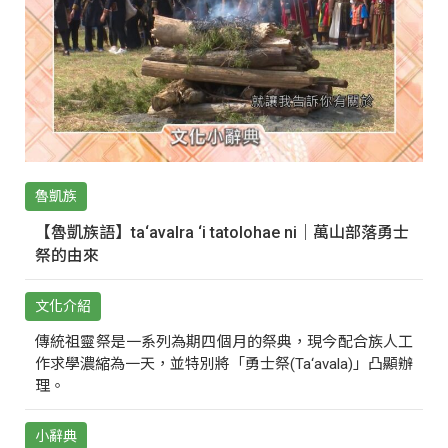
魯凱族
【魯凱族語】ta‘avalra ‘i tatolohae ni｜萬山部落勇士
祭的由來
文化介紹
傳統祖靈祭是一系列為期四個月的祭典，現今配合族人工
作求學濃縮為一天，並特別將「勇士祭(Ta‘avala)」凸顯辦
理。
小辭典