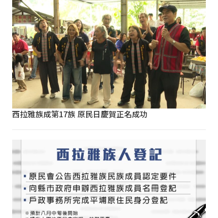
西拉雅族成第17族 原民日慶賀正名成功