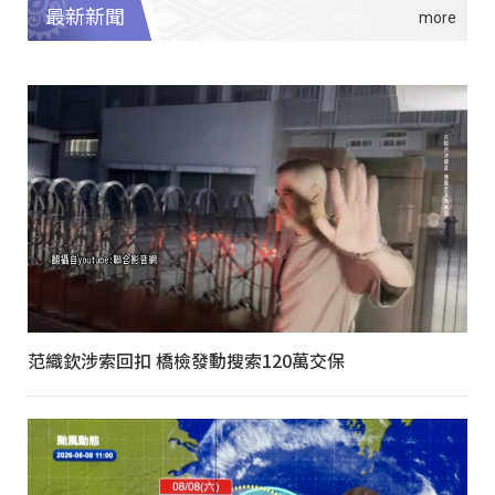
最新新聞
范織欽涉索回扣 橋檢發動搜索120萬交保