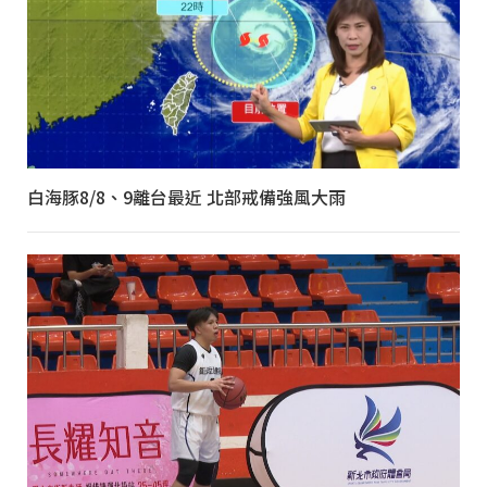
白海豚8/8、9離台最近 北部戒備強風大雨