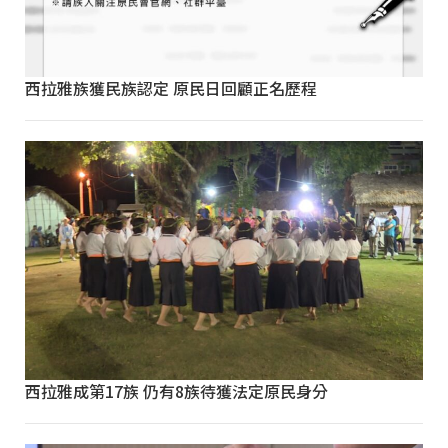
西拉雅族獲民族認定 原民日回顧正名歷程
西拉雅成第17族 仍有8族待獲法定原民身分